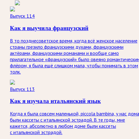
Выпуск 114
Как я выучила французский
В то позднесоветское время, когда всё женское население
страны грезило французскими духами, французскими
актёрами, французскими романами и вообще само
прилагательное «французский» было овеяно романтически
флёром, я была ещё слишком мала, чтобы понимать в этом
толк.
Выпуск 113
Как я изучала итальянский язык
Когда я была совсем маленькой, piccola bambina, у нас дом
были кассеты с итальянской эстрадой. В те годы, мне
кажется, абсолютно в любом доме были кассеты
с итальянской эстрадой.