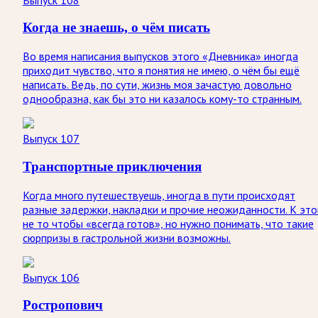
Когда не знаешь, о чём писать
Во время написания выпусков этого «Дневника» иногда
приходит чувство, что я понятия не имею, о чём бы ещё
написать. Ведь, по сути, жизнь моя зачастую довольно
однообразна, как бы это ни казалось кому-то странным.
Выпуск 107
Транспортные приключения
Когда много путешествуешь, иногда в пути происходят
разные задержки, накладки и прочие неожиданности. К эт
не то чтобы «всегда готов», но нужно понимать, что такие
сюрпризы в гастрольной жизни возможны.
Выпуск 106
Ростропович