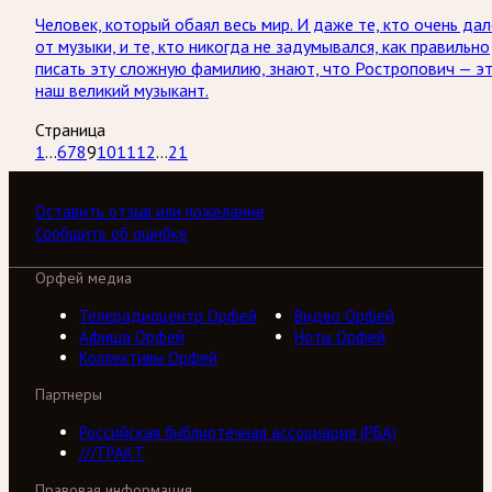
Человек, который обаял весь мир. И даже те, кто очень дал
от музыки, и те, кто никогда не задумывался, как правильно
писать эту сложную фамилию, знают, что Ростропович — э
наш великий музыкант.
Страница
1
...
6
7
8
9
10
11
12
...
21
Оставить отзыв или пожелание
Сообщить об ошибке
Орфей медиа
Телерадиоцентр Орфей
Видео Орфей
Афиша Орфей
Ноты Орфей
Коллективы Орфей
Партнеры
Российская библиотечная ассоциация (РБА)
///ТРАКТ
Правовая информация