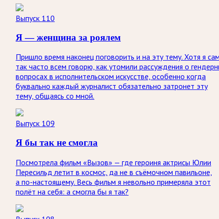
Выпуск 110
Я — женщина за роялем
Пришло время наконец поговорить и на эту тему. Хотя я са
так часто всем говорю, как утомили рассуждения о гендер
вопросах в исполнительском искусстве, особенно когда
буквально каждый журналист обязательно затронет эту
тему, общаясь со мной.
Выпуск 109
Я бы так не смогла
Посмотрела фильм «Вызов» — где героиня актрисы Юлии
Пересильд летит в космос, да не в съёмочном павильоне,
а по-настоящему. Весь фильм я невольно примеряла этот
полёт на себя: а смогла бы я так?
Выпуск 108