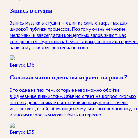
Запись в студии
Запись музыки в студии — один из самых закрытых для
широкой публики процессов. Поэтому очень немногие
меломаны и завсегдатаи концертных залов знают, как
совершается звукозапись. Сейчас я вам расскажу на пример
записи музыки для фортепиано соло.
Выпуск 136
Сколько часов в день вы играете на рояле?
Это одна из тех тем, которые невозможно обойти
в «Дневнике пианистки». Обычно ответ на вопрос, сколько
часов в день занимается тот или иной музыкант, очень
интересует детей, обучающихся музыке, но предположу, ч
и многим взрослым может быть интересно.
Выпуск 135