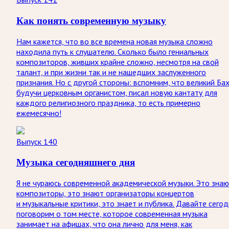
Как понять современную музыку
Нам кажется, что во все времена новая музыка сложно
находила путь к слушателю. Сколько было гениальных
композиторов, живших крайне сложно, несмотря на свой
талант, и при жизни так и не нашедших заслуженного
признания. Но с другой стороны: вспомним, что великий Бах
будучи церковным органистом, писал новую кантату для
каждого религиозного праздника, то есть примерно
ежемесячно!
Выпуск 140
Музыка сегодняшнего дня
Я не чураюсь современной академической музыки. Это зна
композиторы, это знают организаторы концертов
и музыкальные критики, это знает и публика. Давайте сегод
поговорим о том месте, которое современная музыка
занимает на афишах, что она лично для меня, как