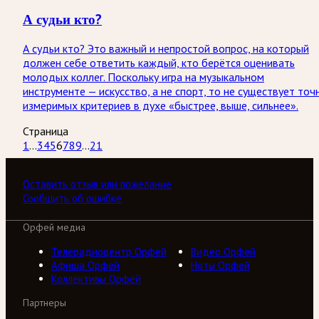
А судьи кто?
А судьи кто? Это важный и непростой вопрос, на который
должен себе ответить каждый, кто берётся оценивать
молодых коллег. Поскольку игра на музыкальном
инструменте — искусство, а не спорт, то не существует точ
измеримых критериев в духе «быстрее, выше, сильнее».
Страница
1
...
3
4
5
6
7
8
9
...
21
Оставить отзыв или пожелание
Сообщить об ошибке
Орфей медиа
Телерадиоцентр Орфей
Видео Орфей
Афиша Орфей
Ноты Орфей
Коллективы Орфей
Партнеры