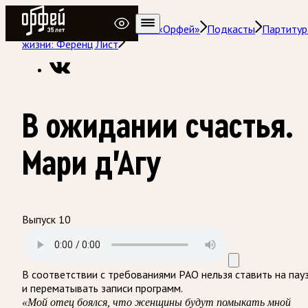
Радио Орфей
Радио классической музыки «Орфей»
Подкасты
Партитур
жизни: Ференц Лист
В ожидании счастья.
Мари д’Агу
Выпуск 10
В соответствии с требованиями
РАО
нельзя ставить на пау
и перематывать записи программ.
«Мой отец боялся, что женщины будут помыкать мной