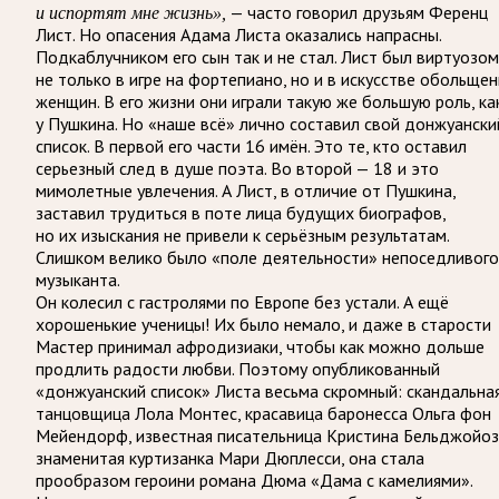
— часто говорил друзьям Ференц
и испортят мне жизнь»,
Лист. Но опасения Адама Листа оказались напрасны.
Подкаблучником его сын так и не стал. Лист был виртуозом
не только в игре на фортепиано, но и в искусстве обольщен
женщин. В его жизни они играли такую же большую роль, ка
у Пушкина. Но «наше всё» лично составил свой донжуански
список. В первой его части 16 имён. Это те, кто оставил
серьезный след в душе поэта. Во второй — 18 и это
мимолетные увлечения. А Лист, в отличие от Пушкина,
заставил трудиться в поте лица будущих биографов,
но их изыскания не привели к серьёзным результатам.
Слишком велико было «поле деятельности» непоседливого
музыканта.
Он колесил с гастролями по Европе без устали. А ещё
хорошенькие ученицы! Их было немало, и даже в старости
Мастер принимал афродизиаки, чтобы как можно дольше
продлить радости любви. Поэтому опубликованный
«донжуанский список» Листа весьма скромный: скандальна
танцовщица Лола Монтес, красавица баронесса Ольга фон
Мейендорф, известная писательница Кристина Бельджойоз
знаменитая куртизанка Мари Дюплесси, она стала
прообразом героини романа Дюма «Дама с камелиями».