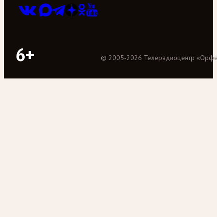
6+
©
2005
-
2026
Телерадиоцентр «Орф