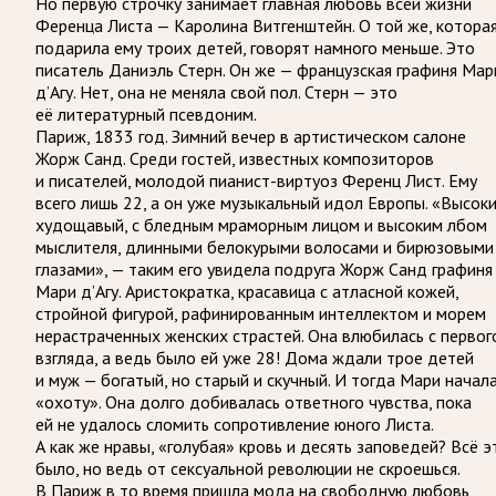
Но первую строчку занимает главная любовь всей жизни
Ференца Листа — Каролина Витгенштейн. О той же, котора
подарила ему троих детей, говорят намного меньше. Это
писатель Даниэль Стерн. Он же — французская графиня Мар
д’Агу. Нет, она не меняла свой пол. Стерн — это
её литературный псевдоним.
Париж, 1833 год. Зимний вечер в артистическом салоне
Жорж Санд. Среди гостей, известных композиторов
и писателей, молодой пианист-виртуоз Ференц Лист. Ему
всего лишь 22, а он уже музыкальный идол Европы. «Высоки
худощавый, с бледным мраморным лицом и высоким лбом
мыслителя, длинными белокурыми волосами и бирюзовыми
глазами», — таким его увидела подруга Жорж Санд графиня
Мари д’Агу. Аристократка, красавица с атласной кожей,
стройной фигурой, рафинированным интеллектом и морем
нерастраченных женских страстей. Она влюбилась с первог
взгляда, а ведь было ей уже 28! Дома ждали трое детей
и муж — богатый, но старый и скучный. И тогда Мари начал
«охоту». Она долго добивалась ответного чувства, пока
ей не удалось сломить сопротивление юного Листа.
А как же нравы, «голубая» кровь и десять заповедей? Всё э
было, но ведь от сексуальной революции не скроешься.
В Париж в то время пришла мода на свободную любовь,