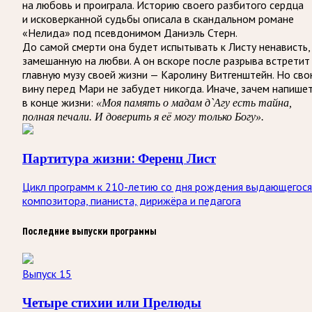
на любовь и проиграла. Историю своего разбитого сердца
и исковерканной судьбы описала в скандальном романе
«Нелида» под псевдонимом Даниэль Стерн.
До самой смерти она будет испытывать к Листу ненависть,
замешанную на любви. А он вскоре после разрыва встретит
главную музу своей жизни — Каролину Витгенштейн. Но св
вину перед Мари не забудет никогда. Иначе, зачем напише
в конце жизни:
«Моя память о мадам д`Агу есть тайна,
полная печали. И доверить я её могу только Богу».
Партитура жизни: Ференц Лист
Цикл программ к 210-летию со дня рождения выдающегося
композитора, пианиста, дирижёра и педагога
Последние выпуски программы
Выпуск 15
Четыре стихии или Прелюды