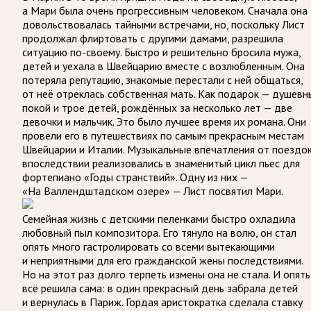
а Мари была очень прогрессивным человеком. Сначала она
довольствовалась тайными встречами, но, поскольку Лист
продолжал флиртовать с другими дамами, разрешила
ситуацию по-своему. Быстро и решительно бросила мужа,
детей и уехала в Швейцарию вместе с возлюбленным. Она
потеряла репутацию, знакомые перестали с ней общаться,
от неё отреклась собственная мать. Как подарок — душевн
покой и трое детей, рождённых за несколько лет — две
девочки и мальчик. Это было лучшее время их романа. Они
провели его в путешествиях по самым прекрасным местам
Швейцарии и Италии. Музыкальные впечатления от поездо
впоследствии реализовались в знаменитый цикл пьес для
фортепиано «Годы странствий». Одну из них —
«На Валлендштадском озере» — Лист посвятил Мари.
Семейная жизнь с детскими пеленками быстро охладила
любовный пыл композитора. Его тянуло на волю, он стал
опять много гастролировать со всеми вытекающими
и неприятными для его гражданской жены последствиями.
Но на этот раз долго терпеть измены она не стала. И опять
всё решила сама: в один прекрасный день забрала детей
и вернулась в Париж. Гордая аристократка сделала ставку