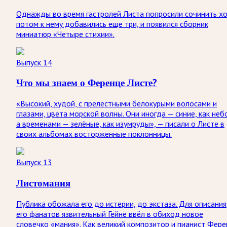
Однажды во время гастролей Листа попросили сочинить хо
потом к нему добавились еще три, и появился сборник
миниатюр «Четыре стихии».
Выпуск 14
Что мы знаем о Ференце Листе?
«Высокий, худой, с прелестными белокурыми волосами и
глазами, цвета морской волны. Они иногда — синие, как неб
а временами — зелёные, как изумруды», — писали о Листе в
своих альбомах восторженные поклонницы.
Выпуск 13
Листомания
Публика обожала его до истерии, до экстаза. Для описания
его фанатов язвительный Гейне ввёл в обиход новое
словечко «мания». Как великий композитор и пианист Фере