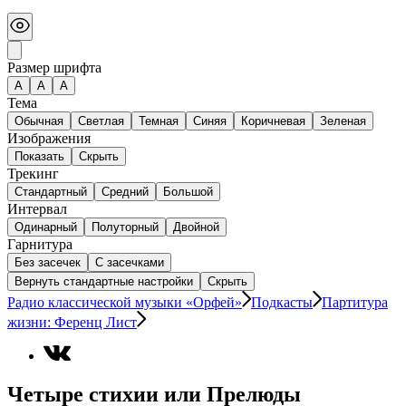
Размер шрифта
А
A
A
Тема
Обычная
Светлая
Темная
Синяя
Коричневая
Зеленая
Изображения
Показать
Скрыть
Трекинг
Стандартный
Средний
Большой
Интервал
Одинарный
Полуторный
Двойной
Гарнитура
Без засечек
С засечками
Вернуть стандартные настройки
Скрыть
Радио классической музыки «Орфей»
Подкасты
Партитура
жизни: Ференц Лист
Четыре стихии или Прелюды