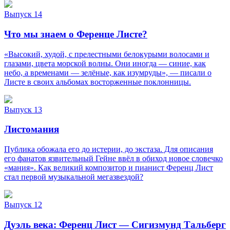
Выпуск 14
Что мы знаем о Ференце Листе?
«Высокий, худой, с прелестными белокурыми волосами и
глазами, цвета морской волны. Они иногда — синие, как
небо, а временами — зелёные, как изумруды», — писали о
Листе в своих альбомах восторженные поклонницы.
Выпуск 13
Листомания
Публика обожала его до истерии, до экстаза. Для описания
его фанатов язвительный Гейне ввёл в обиход новое словечко
«мания». Как великий композитор и пианист Ференц Лист
стал первой музыкальной мегазвездой?
Выпуск 12
Дуэль века: Ференц Лист — Сигизмунд Тальберг