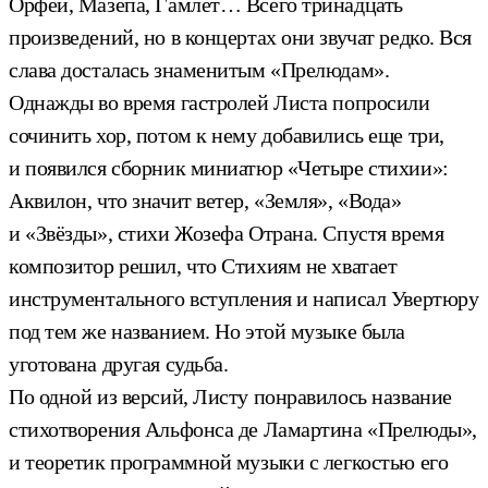
Орфей, Мазепа, Гамлет… Всего тринадцать
произведений, но в концертах они звучат редко. Вся
слава досталась знаменитым «Прелюдам».
Однажды во время гастролей Листа попросили
сочинить хор, потом к нему добавились еще три,
и появился сборник миниатюр «Четыре стихии»:
Аквилон, что значит ветер, «Земля», «Вода»
и «Звёзды», стихи Жозефа Отрана. Спустя время
композитор решил, что Стихиям не хватает
инструментального вступления и написал Увертюру
под тем же названием. Но этой музыке была
уготована другая судьба.
По одной из версий, Листу понравилось название
стихотворения Альфонса де Ламартина «Прелюды»,
и теоретик программной музыки с легкостью его