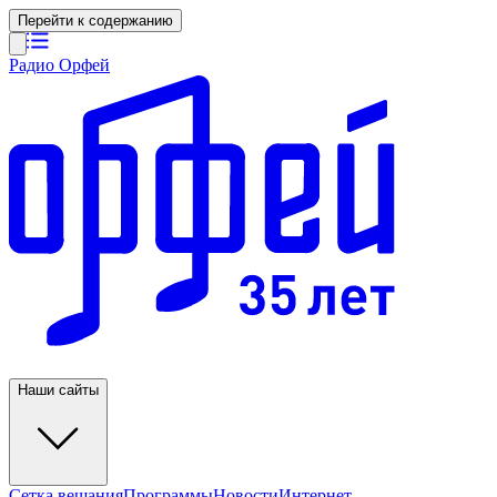
Перейти к содержанию
Радио Орфей
Наши сайты
Сетка вещания
Программы
Новости
Интернет-