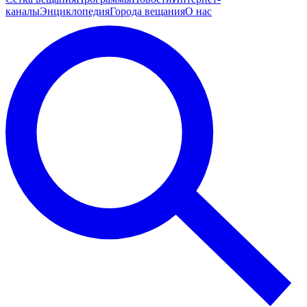
каналы
Энциклопедия
Города вещания
О нас