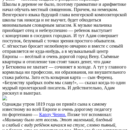
Школы в деревне не было, поэтому грамматике и арифметике
начал обучать местный священник. Причем, на немецком.
Венгерского языка будущий глава венгерской композиторской
школы так никогда и не выучит, будет обходиться
минимальным словарным запасом. К музыке мальчика
приобщает отец и небезуспешно — ребенок выступает
с концертами в соседних городках. И тут Адам совершает
поступок, безумный с точки зрения простого обывателя.
С лёгкостью бросает нелюбимую овчарню и вместе с семьёй
отправляется не куда-нибудь, а в музыкальный центр
Европы — весёлый и очень дорогой город Вену. Съёмные
квартиры и отопление там стоят таких денег, что даже
у Бетховена не хватает — сочиняет в холоде. А тут у главного
кормильца ни профессии, ни образования, ни внушительного
стажа работы. Зато есть козырная карта — сын Ференц.
«Безумству храбрых поём мы славу!», — сказал когда-то один
мудрый пролетарский писатель. И действительно, Адам
рискнул и выиграл.
Однажды утром 1819 года он привёл сына к самому
известному во всей Европе и очень дорогому педагогу
по фортепиано —
Карлу Черни.
Позже тот вспоминал:
«Мальчику было лет восемь. Этот маленький, бледный
и слабый с виду ребёнок качался на стуле, словно пьяный,