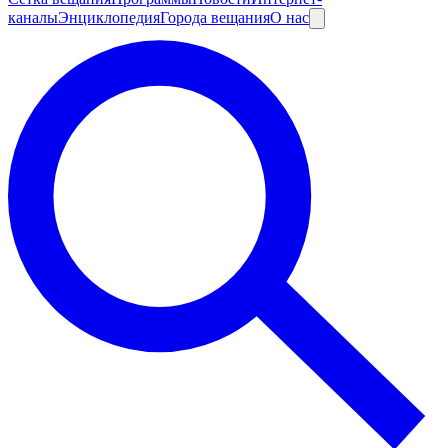
каналы
Энциклопедия
Города вещания
О нас