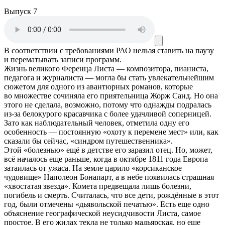
Выпуск 7
В соответствии с требованиями
РАО
нельзя ставить на паузу
и перематывать записи программ.
Жизнь великого Ференца Листа — композитора, пианиста,
педагога и журналиста — могла бы стать увлекательнейшим
сюжетом для одного из авантюрных романов, которые
во множестве сочиняла его приятельница Жорж Санд. Но она
этого не сделала, возможно, потому что однажды подралась
из-за белокурого красавчика с более удачливой соперницей.
Зато как наблюдательный человек, отметила одну его
особенность — постоянную «охоту к перемене мест» или, как
сказали бы сейчас, «синдром путешественника».
Этой «болезнью» ещё в детстве его заразил отец. Но, может,
всё началось еще раньше, когда в октябре 1811 года Европа
затаилась от ужаса. На земле царило «корсиканское
чудовище» Наполеон Бонапарт, а в небе появилась страшная
«хвостатая звезда». Комета предвещала лишь болезни,
погибель и смерть. Считалась, что все дети, рождённые в этот
год, были отмечены «дьявольской печатью». Есть еще одно
объяснение географической неусидчивости Листа, самое
простое. В его жилах текла не только мадьярская, но еще