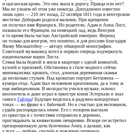
и цыганская кровь. Это она звала в дорогу. Правда или нет?
Мы не узнаем об этом уже никогда. Доподлинно известно
лишь одно — 210 лет назад, 22 октября 1811 года в венгерском
местечке Доборьян родился мальчик. При крещении
он получил имя Франциск. Но родители, Адам и Анна Лист,
называли его Францем, на немецкий лад, ведь Венгрия
в то время была частью Австрийской империи. Ференц
он только для венгров, что понятно, и для россиян благодаря
Якову Мильштейну — автору обширной монографии.
Советский музыковед хотел в первую очередь подчеркнуть
национальные корни Листа.
Семья была бедной и жила в квартире с одной комнатой,
кухней и прихожей. Обстановка в стиле модного сейчас
минимализма: кровать, стол, длинная деревянная скамья
да несколько стульев. Над кроватью портрет Бетховена —
кумира отца. Адам был человеком креативным, да к тому ж
еще амбициозным. В молодости учился музыке, освоил
виолончель и даже играл в оркестре князя Эстерхази и знал
самого
Гайдна
! Будущее виделось в радужно-концертных
тонах — во фраке и с бабочкой. Но к счастью для меломанов,
судьба распорядилась иначе. Его с позором выгнали
из оркестра и с почестями отправили в деревню,
приглядывать за княжескими овчарнями. Вскоре он встретил
прехорошенькую дочь булочника Анну, а дальше, как
у всех — любовь, свадьба и рождение первенца.