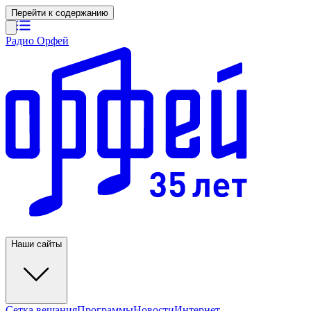
Перейти к содержанию
Радио Орфей
Наши сайты
Сетка вещания
Программы
Новости
Интернет-