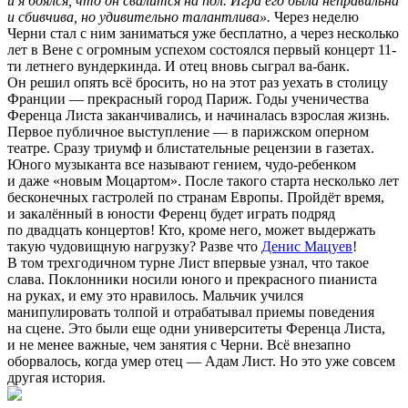
и я боялся, что он свалится на пол. Игра его была неправильна
и сбивчива, но удивительно талантлива».
Через неделю
Черни стал с ним заниматься уже бесплатно, а через несколько
лет в Вене с огромным успехом состоялся первый концерт 11-
ти летнего вундеркинда. И отец вновь сыграл ва-банк.
Он решил опять всё бросить, но на этот раз уехать в столицу
Франции — прекрасный город Париж. Годы ученичества
Ференца Листа заканчивались, и начиналась взрослая жизнь.
Первое публичное выступление — в парижском оперном
театре. Сразу триумф и блистательные рецензии в газетах.
Юного музыканта все называют гением, чудо-ребенком
и даже «новым Моцартом». После такого старта несколько лет
бесконечных гастролей по странам Европы. Пройдёт время,
и закалённый в юности Ференц будет играть подряд
по двадцать концертов! Кто, кроме него, может выдержать
такую чудовищную нагрузку? Разве что
Денис Мацуев
!
В том трехгодичном турне Лист впервые узнал, что такое
слава. Поклонники носили юного и прекрасного пианиста
на руках, и ему это нравилось. Мальчик учился
манипулировать толпой и отрабатывал приемы поведения
на сцене. Это были еще одни университеты Ференца Листа,
и не менее важные, чем занятия с Черни. Всё внезапно
оборвалось, когда умер отец — Адам Лист. Но это уже совсем
другая история.