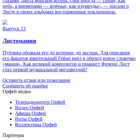
глазами, цвета морской волны. Они иногда — синие, как
небо, а временами — зелёные, как изумруды», — писали о
Листе в своих альбомах восторженные поклонницы.
Выпуск 13
Листомания
Публика обожала его до истерии, до экстаза. Для описания
его фанатов язвительный Гейне ввёл в обиход новое словечко
«мания». Как великий композитор и пианист Ференц Лист
стал первой музыкальной мегазвездой?
Оставить отзыв или пожелание
Сообщить об ошибке
Орфей медиа
Телерадиоцентр Орфей
Видео Орфей
Афиша Орфей
Ноты Орфей
Коллективы Орфей
Партнеры