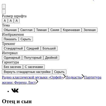
Размер шрифта
А
A
A
Тема
Обычная
Светлая
Темная
Синяя
Коричневая
Зеленая
Изображения
Показать
Скрыть
Трекинг
Стандартный
Средний
Большой
Интервал
Одинарный
Полуторный
Двойной
Гарнитура
Без засечек
С засечками
Вернуть стандартные настройки
Скрыть
Радио классической музыки «Орфей»
Подкасты
Партитура
жизни: Ференц Лист
Отец и сын