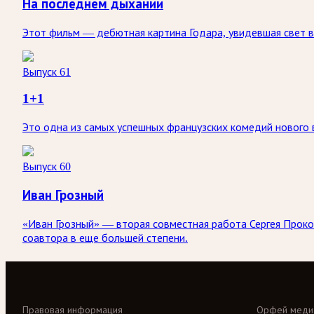
На последнем дыхании
Этот фильм — дебютная картина Годара, увидевшая свет в
Выпуск 61
1+1
Это одна из самых успешных французских комедий нового 
Выпуск 60
Иван Грозный
«Иван Грозный» — вторая совместная работа Сергея Проко
соавтора в еще большей степени.
Правовая информация
Орфей меди