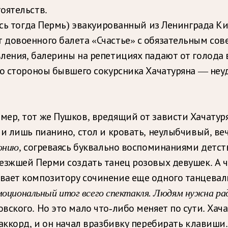
оятельств.
ась тогда Пермь) эвакуированный из Ленинграда К
довоенного балета «Счастье» с обязательным сов
ления, балерины на репетициях падают от голода 
со стороноы бывшего сокурсника Хачатуряна — неу
ер, тот же Пушков, вредящий от зависти Хачатурян
ли лишь пианино, стол и кровать, неулыбчивый, в
онию
, согреваясь буквально воспоминаниями детс
езжшей Перми создать танец розовых девушек. А ч
ает композитору сочинение еще одного танцеваль
эмоциональный итог всего спектакля. Людям нужна ра
ского. Но это мало что-либо меняет по сути. Хача
аккорд, и он начал вразбивку перебирать клавиши