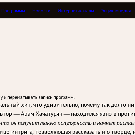
Программы
Новости
Интернет-каналы
Энциклопедия
с
зу и перематывать записи программ.
ьный хит, что удивительно, почему так долго ник
 автор — Арам Хачатурян — находился явно в прот
, что он получит такую популярность и начнет раста
ицо интрига, позволяющая рассказать и о творце, и