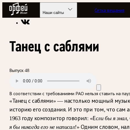
Радио Орфей
Сетка вещания
Радио классической музыки «Орфей»
Подкасты
Киноклас
Наши сайты
Танец с саблями
Выпуск 48
В соответствии с требованиями
РАО
нельзя ставить на пау
«Танец с саблями» — настолько мощный музыкал
историю его создания. И это при том, что сам
1963 году композитор говорил: «Е
сли бы я знал
я бы никогда его не написал!
» Одним словом, нал