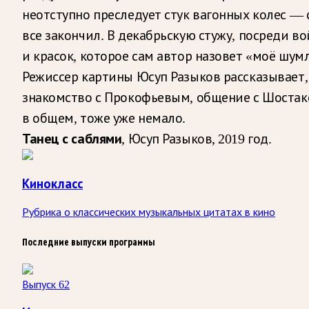
неотступно преследует стук вагонных колес — с
все закончил. В декабрьскую стужу, посреди 
и красок, которое сам автор назовет «моё шум
Режиссер картины Юсуп Разыков рассказывает,
знакомство с Прокофьевым, общение с Шостаков
в общем, тоже уже немало.
Танец с саблями
, Юсуп Разыков, 2019 год.
Кинокласс
Рубрика о классических музыкальных цитатах в кино
Последние выпуски программы
Выпуск 62