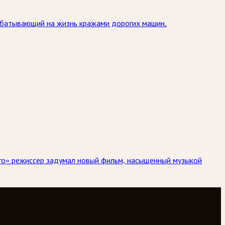
рабатывающий на жизнь кражами дорогих машин.
ого» режиссер задумал новый фильм, насыщенный музыкой