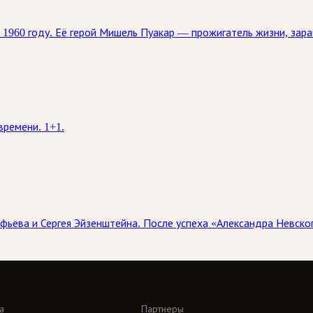
 1960 году. Её герой Мишель Пуакар — прожигатель жизни, за
времени. 1+1.
фьева и Сергея Эйзенштейна. После успеха «Александра Невск
а
Партнеры