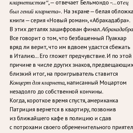
, — отвечает Бельмондо –… от
кларнетистом“
ец
На экране — белая обложк
был гений кларнета».
книги — серия «Новый роман», «Абракадабра».
В этих деталях зашифрован финал.
Абракадабр
Все говорит о том, что безбашенный Пуаккар
вряд ли верит, что им вдвоем удастся сбежать
в Италию… Его гложет предчувствие. И по этой
причине в числе других знаков, предвещающи
близкий итог, на проигрыватель ставится
, написанный Моцартом
Концерт для кларнета
незадолго до собственной кончины.
Когда, короткое время спустя, американка
Патриция вернется в квартиру, позвонив
из ближайшего кафе в полицию и сдав
с потрохами своего обременительного приятел