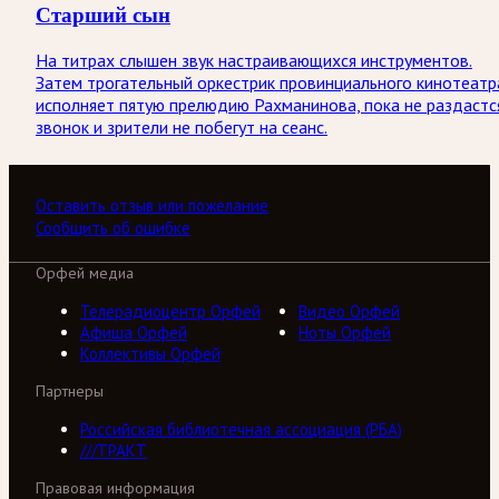
Старший сын
На титрах слышен звук настраивающихся инструментов.
Затем трогательный оркестрик провинциального кинотеатр
исполняет пятую прелюдию Рахманинова, пока не раздастс
звонок и зрители не побегут на сеанс.
Оставить отзыв или пожелание
Сообщить об ошибке
Орфей медиа
Телерадиоцентр Орфей
Видео Орфей
Афиша Орфей
Ноты Орфей
Коллективы Орфей
Партнеры
Российская библиотечная ассоциация (РБА)
///ТРАКТ
Правовая информация