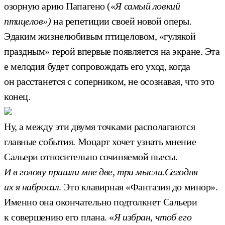
озорную арию Папагено («
Я самый ловкий
птицелов»)
на репетиции своей новой оперы.
Эдаким жизнелюбивым птицеловом, «гулякой
праздным» герой впервые появляется на экране. Эта
е мелодия будет сопровождать его уход, когда
он расстанется с соперником, не осознавая, что это
конец.
Ну, а между эти двумя точками располагаются
главные события. Моцарт хочет узнать мнение
Сальери относительно сочиняемой пьесы.
И в голову пришли мне две, три мысли.Сегодня
их я набросал
. Это клавирная «Фантазия до минор».
Именно она окончательно подтолкнет Сальери
к совершению его плана. «
Я избран, чтоб его