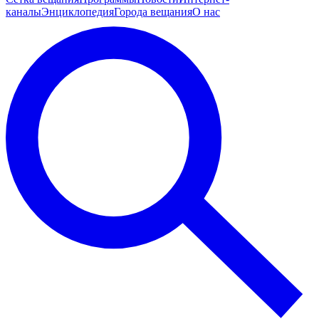
каналы
Энциклопедия
Города вещания
О нас