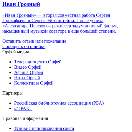
Иван Грозный
«Иван Грозный» — вторая совместная работа Сергея
Прокофьева и Сергея Эйзенштейна. После успеха
«Александра Невского» режиссер задумал новый фильм,
насыщенный музыкой соавтора в еще большей степени.
Оставить отзыв или пожелание
Сообщить об ошибке
Орфей медиа
Телерадиоцентр Орфей
Видео Орфей
Афиша Орфей
Ноты Орфей
Коллективы Орфей
Партнеры
Российская библиотечная ассоциация (РБА)
///ТРАКТ
Правовая информация
Условия использования сайта