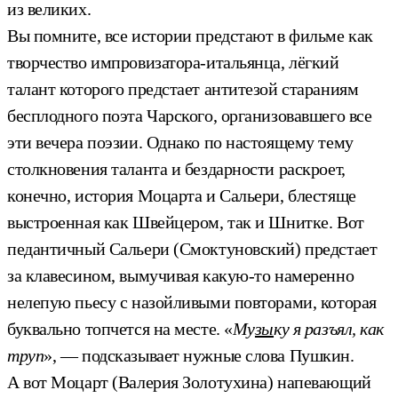
из великих.
Вы помните, все истории предстают в фильме как
творчество импровизатора-итальянца, лёгкий
талант которого предстает антитезой стараниям
бесплодного поэта Чарского, организовавшего все
эти вечера поэзии. Однако по настоящему тему
столкновения таланта и бездарности раскроет,
конечно, история Моцарта и Сальери, блестяще
выстроенная как Швейцером, так и Шнитке. Вот
педантичный Сальери (Смоктуновский) предстает
за клавесином, вымучивая какую-то намеренно
нелепую пьесу с назойливыми повторами, которая
буквально топчется на месте. «
Му
зы
ку я разъял, как
труп
», — подсказывает нужные слова Пушкин.
А вот Моцарт (Валерия Золотухина) напевающий