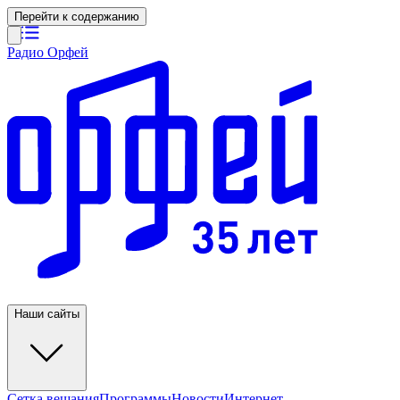
Перейти к содержанию
Радио Орфей
Наши сайты
Сетка вещания
Программы
Новости
Интернет-