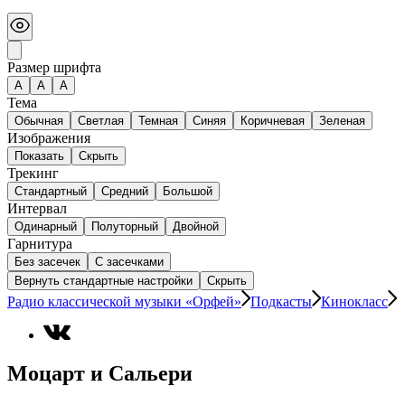
Размер шрифта
А
A
A
Тема
Обычная
Светлая
Темная
Синяя
Коричневая
Зеленая
Изображения
Показать
Скрыть
Трекинг
Стандартный
Средний
Большой
Интервал
Одинарный
Полуторный
Двойной
Гарнитура
Без засечек
С засечками
Вернуть стандартные настройки
Скрыть
Радио классической музыки «Орфей»
Подкасты
Кинокласс
Моцарт и Сальери