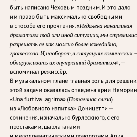
быть написано Чеховым поздним. И это дало
им право быть максимально свободными
в способе его прочтения. «
Издалека накапливая
драматизм той или иной ситуации, мы стремилис
разрешать ее как можно более комедийно,
гротесково. И, наоборот, в ситуациях комических 
обнаруживать их внутренний драматизм
», —
вспоминал режиссёр.
В музыкальном плане главная роль для решени
этой задачи оказалась отведена арии Неморин
«Una furtiva lagrima» (
Потаенная слеза
)
из «Любовного напитка» Доницетти —
сочинения, изначально бурлескного, с его
простаками, шарлатанами
и мелодраматическими поворотами. Ария