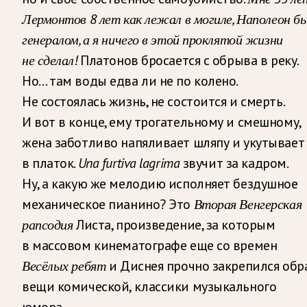
Лермонтов 8 лет как лежал в могиле, Наполеон б
генералом, а я ничего в этой проклятой жизни
не сделал!
Платонов бросается с обрыва в реку.
Но… там воды едва ли не по колено.
Не состоялась жизнь, не состоится и смерть.
И вот в конце, ему трогательному и смешному,
жена заботливо напяливает шляпу и укутывает
в платок.
Una furtiva lagrima
звучит за кадром.
Ну, а какую же мелодию исполняет бездушное
механическое пианино? Это
Вторая Венгерская
рапсодия
Листа, произведение, за которым
в массовом кинематографе еще со времен
Весёлых ребят
и Диснея прочно закрепился обр
вещи комической, классики музыкального
юмора.