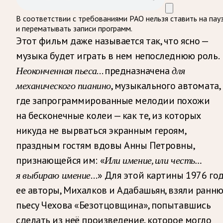
В соответствии с требованиями
РАО
нельзя ставить на пау
и перематывать записи программ.
Этот фильм даже называется так, что ясно —
музыка будет играть в нем непоследнюю роль.
Неоконченная пьеса
… предназначена
для
механического пианино
, музыкального автомата,
где запрограммированные мелодии похожи
на бесконечные колеи — как те, из которых
никуда не вырваться экранным героям,
праздным гостям вдовы Анны Петровны,
признающейся им: «
Или имение, или честь…
я выбираю имение
…» Для этой картины 1976 го
ее авторы, Михалков и Адабашьян, взяли ранн
пьесу Чехова «Безотцовщина», попытавшись
сделать из неё произведение, которое могло