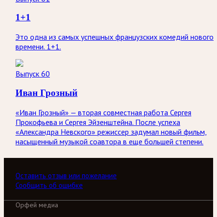
1+1
Это одна из самых успешных французских комедий нового
времени. 1+1.
Выпуск 60
Иван Грозный
«Иван Грозный» — вторая совместная работа Сергея
Прокофьева и Сергея Эйзенштейна. После успеха
«Александра Невского» режиссер задумал новый фильм,
насыщенный музыкой соавтора в еще большей степени.
Оставить отзыв или пожелание
Сообщить об ошибке
Орфей медиа