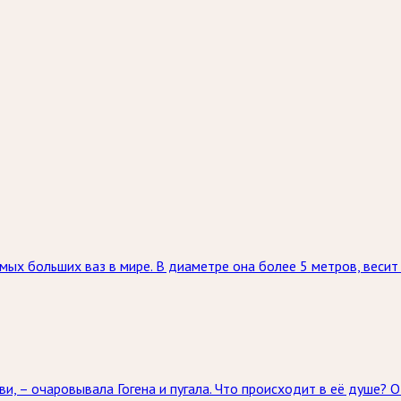
мых больших ваз в мире. В диаметре она более 5 метров, весит
и, – очаровывала Гогена и пугала. Что происходит в её душе? О