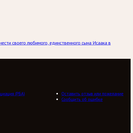
инести своего любимого, единственного сына Исаака в
циация (РБА)
Оставить отзыв или пожелание
Сообщить об ошибке