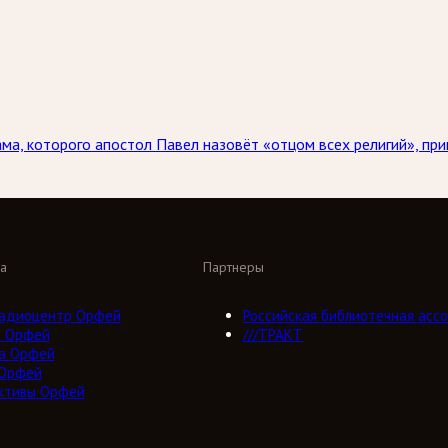
ама, которого апостол Павел назовёт «отцом всех религий», пр
а
Партнеры
адиоцентр Орфей
Российская библиотечная ассо
о Орфей
///ТРАКТ
а Орфей
 Орфей
ктивы Орфей