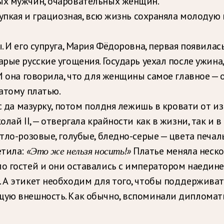
ых мужчин, очаровательных женщин.
хрупкая и грациозная, всю жизнь сохраняла молоду
. И его супруга, Мария Фёдоровна, первая появилас
арые русские угощения. Государь уехал после ужин
 И она говорила, что для женщины самое главное 
гатому платью.
ьс да мазурку, потом полдня лежишь в кровати от и
лай II, — отвергала крайности как в жизни, так и в
тло-розовые, голубые, бледно-серые — цвета печал
етила:
«Это же нельзя носить!»
Платье меняла нескол
о гостей и они оставались с императором наедине
 А этикет необходим для того, чтобы поддерживать
щую внешность. Как обычно, вспоминали дипломаты,