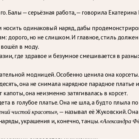
го. Балы — серьёзная работа, — говорила Екатерина
м носить одинаковый наряд, дабы продемонстриров
: дорого, но не слишком. И главное, стиль должен
вошёл в моду.
ии, где здравое и безумное смешивается в разных 
вательной модницей. Особенно ценила она корсеты. 
 десять, она не снимала нарядное парадное платье 
 капоты, она неизменно затягивалась в корсет.
та в голубое платье. Она не шла, а будто плыла по 
ений чистой красоты»,
— называл её Жуковский. Она
аряды, украшения и, конечно, танцы.
«Александра Ф