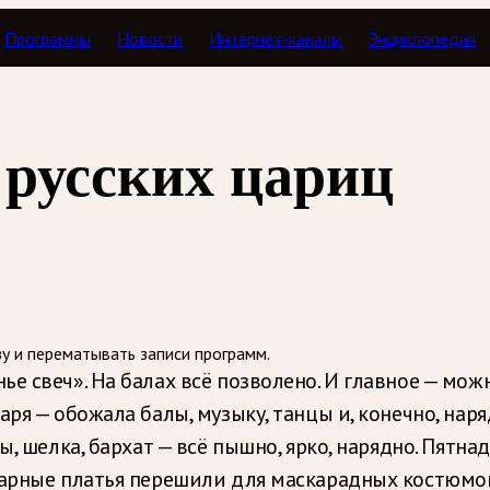
Программы
Новости
Интернет-каналы
Энциклопедия
ля глаз
русских цариц
зу и перематывать записи программ.
 свеч». На балах всё позволено. И главное — можно
ря — обожала балы, музыку, танцы и, конечно, нар
ты, шелка, бархат — всё пышно, ярко, нарядно. Пят
карные платья перешили для маскарадных костюмо