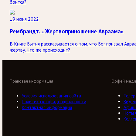
боится?
19 июня 2022
Рембрандт. «Жертвоприношение Авраама»
В Книге Бытия рассказывается о том, что Бог призвал Авра
жертву. Что же происходит?
Правовая информация
Орфей меди
Условия использования сайта
Телер
Политика конфиденциальности
Виде
Контактная информация
Афиш
Ноты
Колле