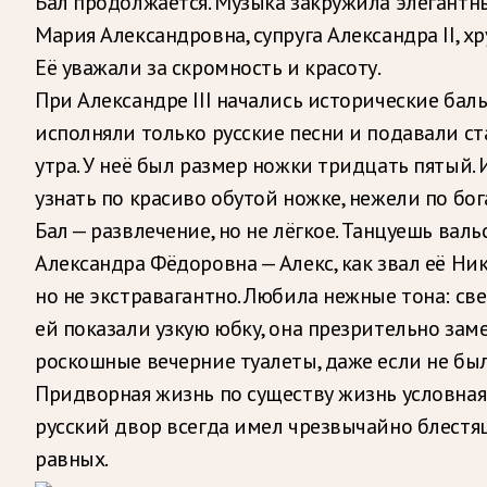
Бал продолжается. Музыка закружила элегантн
Мария Александровна, супруга Александра II, 
Её уважали за скромность и красоту.
При Александре III начались исторические балы
исполняли только русские песни и подавали ст
утра. У неё был размер ножки тридцать пятый.
узнать по красиво обутой ножке, нежели по бо
Бал — развлечение, но не лёгкое. Танцуешь вал
Александра Фёдоровна — Алекс, как звал её Нико
но не экстравагантно. Любила нежные тона: све
ей показали узкую юбку, она презрительно зам
роскошные вечерние туалеты, даже если не был
Придворная жизнь по существу жизнь условная.
русский двор всегда имел чрезвычайно блестя
равных.