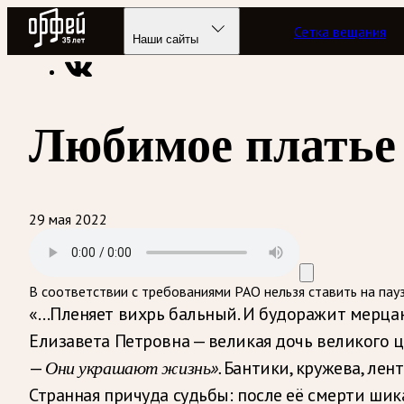
Радио Орфей
Сетка вещания
Радио классической музыки «Орфей»
Подкасты
Музыка д
Наши сайты
Любимое платье 
29 мая 2022
В соответствии с требованиями
РАО
нельзя ставить на пау
«…Пленяет вихрь бальный. И будоражит мерцанье
Елизавета Петровна — великая дочь великого ца
—
Они украшают жизнь».
Бантики, кружева, лен
Странная причуда судьбы: после её смерти ши