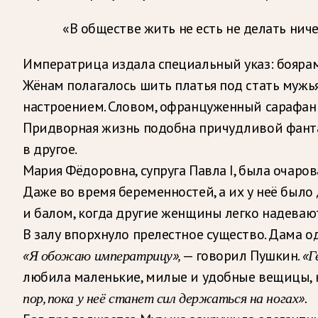
«В обществе жить не есть не делать ниче
Императрица издала специальный указ: бояра
Жёнам полагалось шить платья под стать мужьям
настроением. Словом, офранцуженный сарафан 
Придворная жизнь подобна причудливой фантаз
в другое.
Мария Фёдоровна, супруга Павла I, была очаро
Даже во время беременностей, а их у неё было
и балом, когда другие женщины легко надевают
В залу впорхнуло прелестное существо. Дама оде
«Я обожаю императрицу»,
— говорил Пушкин.
«Г
любила маленькие, милые и удобные вещицы, н
пор, пока у неё станет сил держаться на ногах».