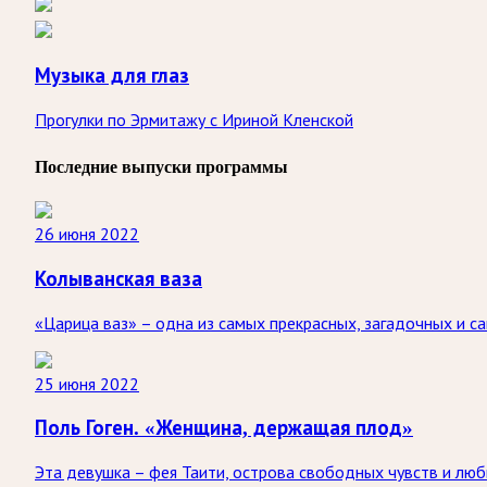
Музыка для глаз
Прогулки по Эрмитажу с Ириной Кленской
Последние выпуски программы
26 июня 2022
Колыванская ваза
«Царица ваз» – одна из самых прекрасных, загадочных и са
25 июня 2022
Поль Гоген. «Женщина, держащая плод»
Эта девушка – фея Таити, острова свободных чувств и любв