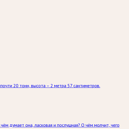
 почти 20 тонн, высота – 2 метра 57 сантиметров.
 чём думает она, ласковая и послушная? О чём молчит, чего