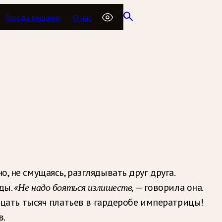
Города вещания
О нас
, не смущаясь, разглядывать друг друга.
яды.
«Не надо бояться излишеств,
— говорила она.
надцать тысяч платьев в гардеробе императрицы!
в.