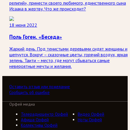
религий», принести своего любимого, единственного сына
Исаака в жертву. Что же происходит?
18 июня 2022
Поль Гоген. «Беседа»
Жаркий день. Под тенистыми деревьями сидят женщины и
шепчутся. Вокруг – сказочные цветы, горячий воздух, яркая
зелень. Таити – место, где могут сбываться самые
невероятные мечты и желания.
Оставить отзыв или пожелание
Сообщить об ошибке
Орфей медиа
Телерадиоцентр Орфей
Видео Орфей
Афиша Орфей
Ноты Орфей
Коллективы Орфей