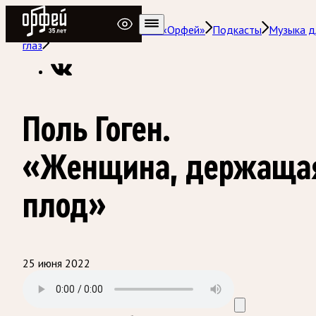
Радио Орфей
Радио классической музыки «Орфей»
Подкасты
Музыка д
глаз
Поль Гоген.
«Женщина, держаща
плод»
25 июня 2022