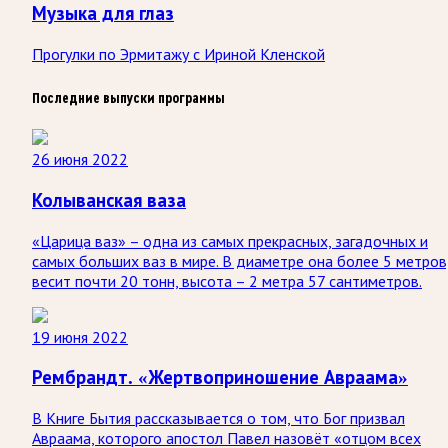
Музыка для глаз
Прогулки по Эрмитажу с Ириной Кленской
Последние выпуски программы
26 июня 2022
Колыванская ваза
«Царица ваз» – одна из самых прекрасных, загадочных и
самых больших ваз в мире. В диаметре она более 5 метров
весит почти 20 тонн, высота – 2 метра 57 сантиметров.
19 июня 2022
Рембрандт. «Жертвоприношение Авраама»
В Книге Бытия рассказывается о том, что Бог призвал
Авраама, которого апостол Павел назовёт «отцом всех