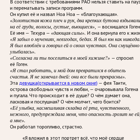
В соответствии с требованиями
РАО
нельзя ставить на пау
и перематывать записи программ.
Он купил её и назвал Ноа Ноа — «благоухающая».
«Золотистая кожа плеч и рук, два крепких бутона вздымал
— восхищался Гоген
на её груди, волосы, густые, вьющиеся»,
Её имя — Техура —
И она вернула его к жизн
«дающая силы».
«Я забыл о мучениях, невзгодах, бедах. Я был юн как никогда
Я был влюблён и говорил ей о своих чувствах. Она смущённо
улыбалась».
— спросил
«Согласна ли ты поселиться в моей хижине?»
её Гоген.
«Я стал работать, и мой дом превратился в обитель
счастья. Я не замечал дней: они все были прекрасны».
Эта
девушка
(открывается в новом окне)
— фея Таити,
острова свободных чувств и любви, — очаровывала Гогена
и пугала. Что происходит в её душе? О чём думает она,
ласковая и послушная? О чём молчит, чего боится?
«Её улыбка, насмешливая складка её рта, чувственного,
нежного, предупреждала меня, что опасность грозит не ей
а мне».
Он работал торопливо, страстно.
«Я вложил в этот портрет всё, что моё сердце