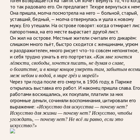
Гоген возвращается на Таити. Он хочет вернуть то, что ког
то так радовало его. Он предлагает Техуре вернуться к нему
Она пришла, молча посмотрела на него — больной, старый,
уставший, бедный, — молча отвернулась и ушла к новому
мужу. Его утешали. На острове говорят: когда отмирает лис
папоротника, на его месте вырастает другой лист.
Он жил на острове. Местные жители считали его дикарём:
слишком много пьёт, быстро сходится с женщинами, угрюм
и раздражителен, много рисует что-то совсем непонятное,
и себя трудно узнать в его портретах.
«Как мне хочется
лёгкости, свободы, хочется писать, не думая о славе,
о богатстве, и в конце концов умереть там, забытым всеми
меж небом и водой, в мире грёз и морей!»
Через три года после его смерти, в 1906 году, в Париже
открылась выставка его работ. И наконец пришла слава. Его
работами восхищались, их покупали, платили за них
огромные деньги, сочиняли воспоминания, цитировали его
выражение:
«Искусство для искусства — почему нет?
Искусство для жизни — почему нет? Искусство, чтобы
угождать, — почему нет? Не всё ли равно, если это
искусство?»