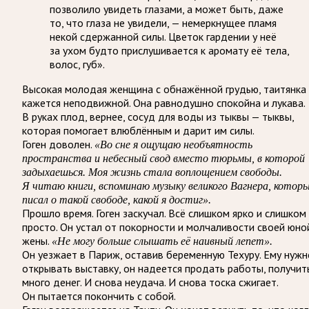
позволило увидеть глазами, а может быть, даже
то, что глаза не увидели, — немеркнущее пламя
некой сдержанной силы. Цветок гардении у неё
за ухом будто прислушивается к аромату её тела,
волос, губ».
Высокая молодая женщина с обнажённой грудью, таитянка
кажется неподвижной. Она равнодушно спокойна и лукава.
В руках плод, вернее, сосуд для воды из тыквы — тыквы,
которая помогает влюблённым и дарит им силы.
Гоген доволен.
«Во сне я ощущаю необъятность
пространства и небесный свод вместо тюрьмы, в которой
задыхаешься. Моя жизнь стала воплощением свободы.
Я читаю книги, вспоминаю музыку великого Вагнера, котор
писал о такой свободе, какой я достиг».
Прошло время. Гоген заскучал. Всё слишком ярко и слишком
просто. Он устал от покорности и молчаливости своей юно
жены.
«Не могу больше слышать её наивный лепет».
Он уезжает в Париж, оставив беременную Техуру. Ему нужн
открывать выставку, он надеется продать работы, получит
много денег. И снова неудача. И снова тоска сжигает.
Он пытается покончить с собой.