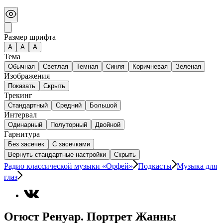
Размер шрифта
А
A
A
Тема
Обычная
Светлая
Темная
Синяя
Коричневая
Зеленая
Изображения
Показать
Скрыть
Трекинг
Стандартный
Средний
Большой
Интервал
Одинарный
Полуторный
Двойной
Гарнитура
Без засечек
С засечками
Вернуть стандартные настройки
Скрыть
Радио классической музыки «Орфей»
Подкасты
Музыка для
глаз
Огюст Ренуар. Портрет Жанны