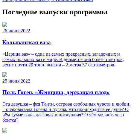
Последние выпуски программы
26 июня 2022
Колыванская ваза
«Царица ваз» – одна из самых прекрасных, загадочных и
самых больших ваз в мире. В диаметре она более 5 метров,
весит почти 20 тонн, высота – 2 метра 57 сантиметров.
25 июня 2022
Поль Гоген. «Женщина, держащая плод»
Эта девушка – фея Таити, острова свободных чувств и любви,
– очаровывала Гогена и пугала. Что происходит в её душе? О
чём думает она, ласковая и послушная? О чём молчит, чего
боится?