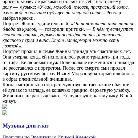
бросить забаву с красками и посвятить себя настоящему
делу — музыке:
«У вас, молодой человек, прекрасный голос,
и вас ждёт большое будущее на оперной сцене».
Ренуар
выбрал краски.
Портрет Жанны удивительный.
«Он напоминает аппетитное
блюдо из красок,
— говорили критики. —
В нём чувствуется
сладость ванили, горьковатость фисташек, терпкость
красного перца и вина. Этот натюрморт можно есть
ложкой».
Портрет прожил в семье Жанны тринадцать счастливых лет.
Она умерла, когда ей исполнилось ровно тридцать три года,
от тифа. Её любимый муж Поль больше не женился и никогда
не расставался с портретом. После его смерти сын продал
картину русскому богачу Ивану Морозову, который влюбился
в образ пленительной женщины.
Когда смотришь на портрет, чувствуешь тревожное обаяние
её лукавого взгляда, её кошачью грацию, бархатную улыбку.
Живопись не разглядывают. Её чувствуют, как музыку. В ней
живут.
Музыка для глаз
Прогулки по Эрмитажу с Ириной Кленской