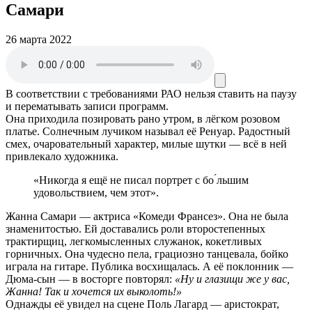
Самари
26 марта 2022
В соответствии с требованиями
РАО
нельзя ставить на паузу
и перематывать записи программ.
Она приходила позировать рано утром, в лёгком розовом
платье. Солнечным лучиком называл её Ренуар. Радостный
смех, очаровательный характер, милые шутки — всё в ней
привлекало художника.
«Никогда я ещё не писал портрет с бо ́льшим
удовольствием, чем этот».
Жанна Самари — актриса «Комеди Франсез». Она не была
знаменитостью. Ей доставались роли второстепенных
трактирщиц, легкомысленных служанок, кокетливых
горничных. Она чудесно пела, грациозно танцевала, бойко
играла на гитаре. Публика восхищалась. А её поклонник —
Дюма-сын — в восторге повторял:
«Ну и глазищи же у вас,
Жанна! Так и хочется их выколоть!»
Однажды её увидел на сцене Поль Лагард — аристократ,