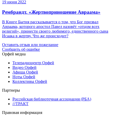
19 июня 2022
Рембрандт. «Жертвоприношение Авраама»
В Книге Бытия рассказывается о том, что Бог призвал
Авраама, которого апостол Павел назовёт «отцом всех
религий», принести своего любимого, единственного сына
Исаака в жертву. Что же происходит?
Оставить отзыв или пожелание
Сообщить об ошибке
Орфей медиа
Телерадиоцентр Орфей
Видео Орфей
Афиша Орфей
Ноты Орфей
Коллективы Орфей
Партнеры
Российская библиотечная ассоциация (РБА)
///ТРАКТ
Правовая информация