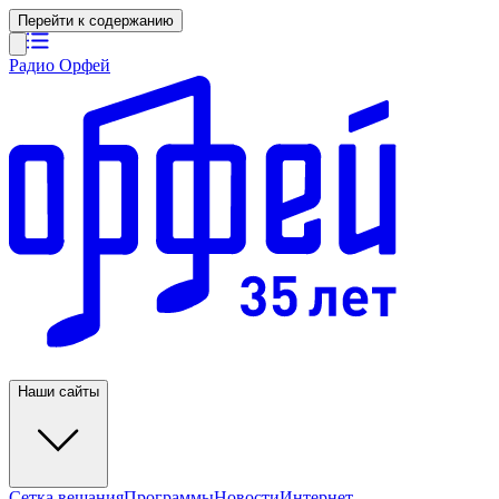
Перейти к содержанию
Радио Орфей
Наши сайты
Сетка вещания
Программы
Новости
Интернет-