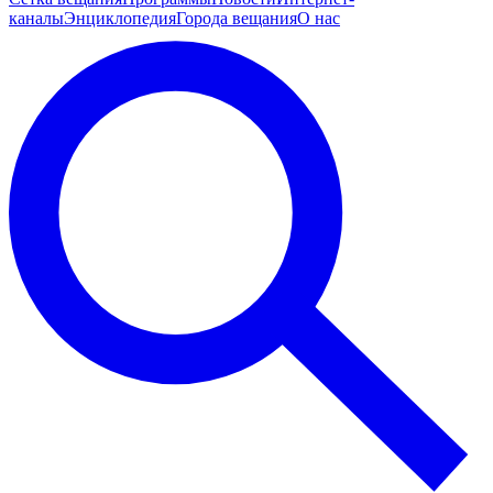
каналы
Энциклопедия
Города вещания
О нас