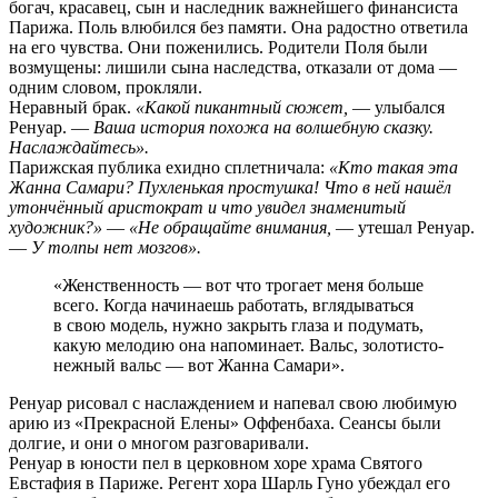
богач, красавец, сын и наследник важнейшего финансиста
Парижа. Поль влюбился без памяти. Она радостно ответила
на его чувства. Они поженились. Родители Поля были
возмущены: лишили сына наследства, отказали от дома —
одним словом, прокляли.
Неравный брак.
«Какой пикантный сюжет,
— улыбался
Ренуар. —
Ваша история похожа на волшебную сказку.
Наслаждайтесь».
Парижская публика ехидно сплетничала:
«Кто такая эта
Жанна Самари? Пухленькая простушка! Что в ней нашёл
утончённый аристократ и что увидел знаменитый
художник?»
—
«Не обращайте внимания,
— утешал Ренуар.
—
У толпы нет мозгов».
«Женственность — вот что трогает меня больше
всего. Когда начинаешь работать, вглядываться
в свою модель, нужно закрыть глаза и подумать,
какую мелодию она напоминает. Вальс, золотисто-
нежный вальс — вот Жанна Самари».
Ренуар рисовал с наслаждением и напевал свою любимую
арию из «Прекрасной Елены» Оффенбаха. Сеансы были
долгие, и они о многом разговаривали.
Ренуар в юности пел в церковном хоре храма Святого
Евстафия в Париже. Регент хора Шарль Гуно убеждал его