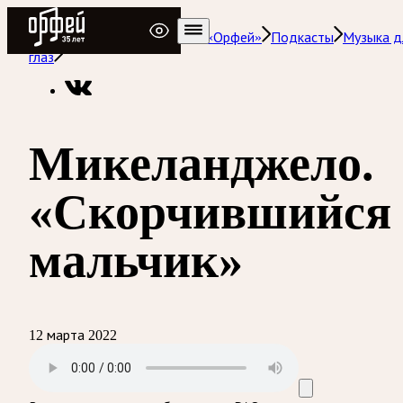
Радио Орфей
Радио классической музыки «Орфей»
Подкасты
Музыка д
глаз
Микеланджело.
«Скорчившийся
мальчик»
12 марта 2022