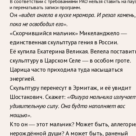
В соответствии с требованиями
РАО
нельзя ставить на пау
и перематывать записи программ.
Он
«видел ангела в куске мрамора. И резал камень,
пока не освободил его»
.
«Скорчившийся мальчик» Микеланджело —
единственная скульптура гения в России.
Её купила Екатерина Великая. Велела поставит
скульптуру в Царском Селе — в особом гроте.
Царица часто приходила туда насыщаться
энергией.
Скульптуру перенесут в Эрмитаж, и её увидит
Шостакович. Скажет:
«Фигура мальчика излучае
удивительную силу. Она будто наполняет вас
мощью»
.
Кто он — этот мальчик? Может быть, аллегори
нерождённой души? А может быть, раненый