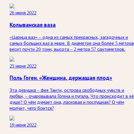
26 июня 2022
Колыванская ваза
«Царица ваз» – одна из самых прекрасных, загадочных и
самых больших ваз в мире. В диаметре она более 5 метров
весит почти 20 тонн, высота – 2 метра 57 сантиметров.
25 июня 2022
Поль Гоген. «Женщина, держащая плод»
Эта девушка – фея Таити, острова свободных чувств и
любви, – очаровывала Гогена и пугала. Что происходит в её
душе? О чём думает она, ласковая и послушная? О чём
молчит, чего боится?
19 июня 2022