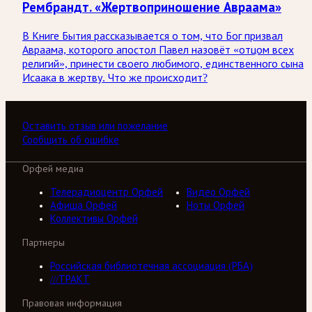
Рембрандт. «Жертвоприношение Авраама»
В Книге Бытия рассказывается о том, что Бог призвал
Авраама, которого апостол Павел назовёт «отцом всех
религий», принести своего любимого, единственного сына
Исаака в жертву. Что же происходит?
Оставить отзыв или пожелание
Сообщить об ошибке
Орфей медиа
Телерадиоцентр Орфей
Видео Орфей
Афиша Орфей
Ноты Орфей
Коллективы Орфей
Партнеры
Российская библиотечная ассоциация (РБА)
///ТРАКТ
Правовая информация