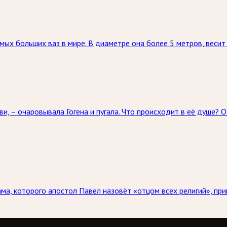
мых больших ваз в мире. В диаметре она более 5 метров, весит
и, – очаровывала Гогена и пугала. Что происходит в её душе? О
ама, которого апостол Павел назовёт «отцом всех религий», пр