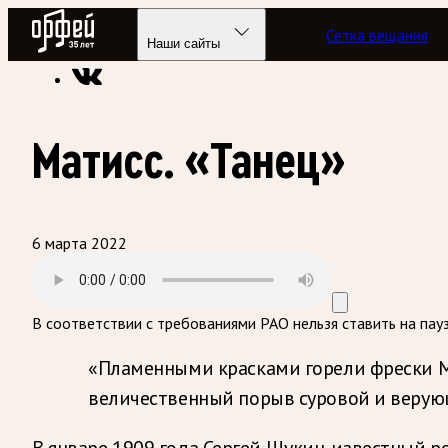
Радио Орфей
Сетка вещания
Радио классической музыки «Орфей»
Подкасты
Музыка д
Наши сайты
Матисс. «Танец»
6 марта 2022
В соответствии с требованиями
РАО
нельзя ставить на пау
«Пламенными красками горели фрески Ма
величественный порыв суровой и верую
В январе 1909 года Сергей Щукин, известный р