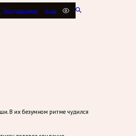
Города вещания
О нас
ши. В их безумном ритме чудился
тиссу деловое свидание.