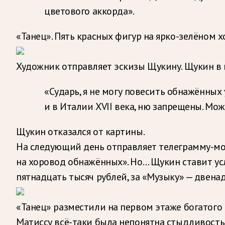
цветового аккорда».
«Танец». Пять красных фигур на ярко-зелёном х
Художник отправляет эскизы Щукину. Щукин в 
«Сударь, я не могу повесить обнажённых у
и в Италии XVII века, ню запрещены. Мож
Щукин отказался от картины.
На следующий день отправляет телеграмму-молн
на хоровод обнажённых». Но… Щукин ставит усл
пятнадцать тысяч рублей, за «Музыку» — двенад
«Танец» разместили на первом этаже богатого 
Матиссу всё-таки была непонятна стыдливость