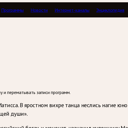
Программы
Новости
Интернет-каналы
Энциклопедия
ля глаз
зу и перематывать записи программ.
тисса. В яростном вихре танца неслись нагие юно
щей души».
оссийский богач и меценат, назначил художнику Ма