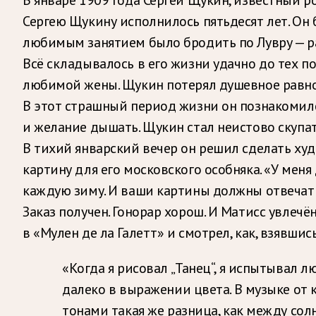
Сергею Щукину исполнилось пятьдесят лет. Он 
любимым занятием было бродить по Лувру — р
Всё складывалось в его жизни удачно до тех по
любимой жены. Щукин потерял душевное равно
В этот страшный период жизни он познакомилс
и желание дышать. Щукин стал неистово скупа
В тихий январский вечер он решил сделать ху
картину для его московского особняка. «У меня
каждую зиму. И ваши картины должны отвечать
Заказ получен. Гонорар хорош. И Матисс увлечё
в «Мулен де ла Галетт» и смотрел, как, взявшис
«Когда я рисовал „Танец“, я испытывал л
далеко в выражении цвета. В музыке от
тонами такая же разница, как между сол