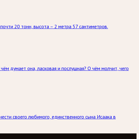
 почти 20 тонн, высота – 2 метра 57 сантиметров.
 чём думает она, ласковая и послушная? О чём молчит, чего
инести своего любимого, единственного сына Исаака в