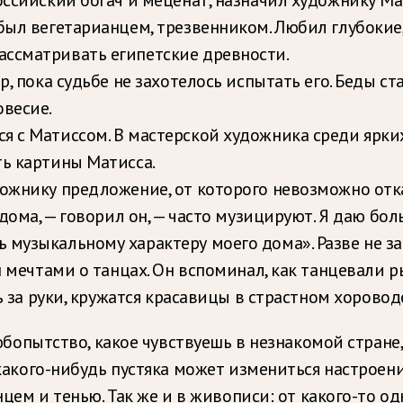
был вегетарианцем, трезвенником. Любил глубокие
ассматривать египетские древности.
р, пока судьбе не захотелось испытать его. Беды ст
весие.
я с Матиссом. В мастерской художника среди ярких
ть картины Матисса.
дожнику предложение, от которого невозможно от
 дома, — говорил он, — часто музицируют. Я даю б
 музыкальному характеру моего дома». Разве не з
н мечтами о танцах. Он вспоминал, как танцевали 
ь за руки, кружатся красавицы в страстном хоровод
юбопытство, какое чувствуешь в незнакомой стране,
 какого-нибудь пустяка может измениться настро
нцем и тенью. Так же и в живописи: от какого-то о