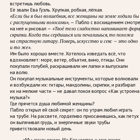
встретишь любовь.
Её звали Ева Гуэль. Хрупкая, робкая, лёгкая.
«Если бы я был волшебник, все женщины на земле ходили бы
с распущенными волосами»,
— Пабло с восхищением смотр
на неё и рисовал —
«Твоё тело сладостно напоминает форм
скрипки. Когда ты сердишься или печалишься, то похожа
на страстную гитару. Поверь, искусство и секс — это одно
и то же».
Им было хорошо вместе. Хотелось изведать всё, что
вдохновляет: море, ветер, объятия, вино, птицы. Они
покупали голубей, раскрашивали им лапки и выпускали
на волю.
Он покупал музыкальные инструменты, которые волновали
и возбуждали их: гитары, мандолины, скрипки, и разбирал
их на мелкие части — не давал покоя вопрос «Как устроена
музыка?»
Где прячется душа любимой женщины?
Пабло открыл ей свой секрет: он по утрам любил играть
на трубе. На рассвете, горделиво приосанившись, как петух
он выпячивал грудь, и энергичные звуки трубы
приветствовали новый день.
«Мы жили весело. Но Ева умерла, и моя жизнь