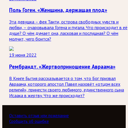
Поль Гоген. «Женщина, держащая плод»
Эта девушка – фея Таити, острова свободных чувств и
любви, – очаровывала Гогена и пугала. Что происходит в её
душе? О чём думает она, ласковая и послушная? О чём
молчит, чего боится?
19 июня 2022
Рембрандт. «Жертвоприношение Авраама»
В Книге Бытия рассказывается о том, что Бог призвал
Авраама, которого апостол Павел назовёт «отцом всех
религий», принести своего любимого, единственного сына
Исаака в жертву. Что же происходит?
Оставить отзыв или пожелание
Сообщить об ошибке