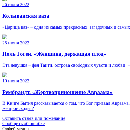
26 июня 2022
Колыванская ваза
«Царица ваз» – одна из самых прекрасных, загадочных и самых 
25 июня 2022
Поль Гоген. «Женщина, держащая плод»
Эта девушка – фея Таити, острова свободных чувств и любви, –
19 июня 2022
Рембрандт. «Жертвоприношение Авраама»
В Книге Бытия рассказывается о том, что Бог призвал Авраама
же происходит?
Оставить отзыв или пожелание
Сообщить об ошибке
Орфей медиа