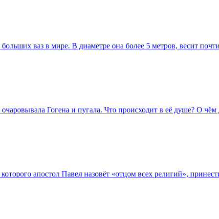
больших ваз в мире. В диаметре она более 5 метров, весит почти
 очаровывала Гогена и пугала. Что происходит в её душе? О чём 
, которого апостол Павел назовёт «отцом всех религий», принест