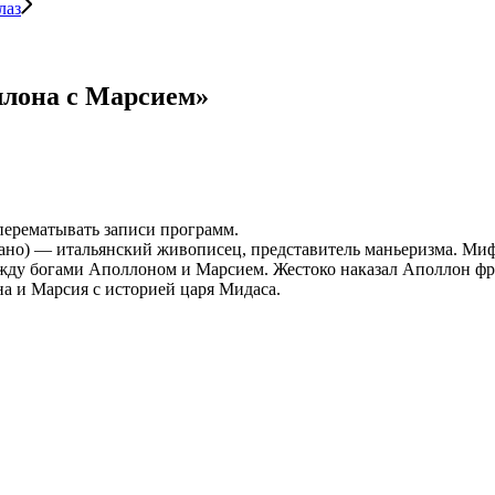
лаз
ллона с Марсием»
 перематывать записи программ.
ано) — итальянский живописец, представитель маньеризма. Ми
ду богами Аполлоном и Марсием. Жестоко наказал Аполлон фриги
а и Марсия с историей царя Мидаса.