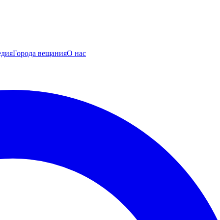
едия
Города вещания
О нас