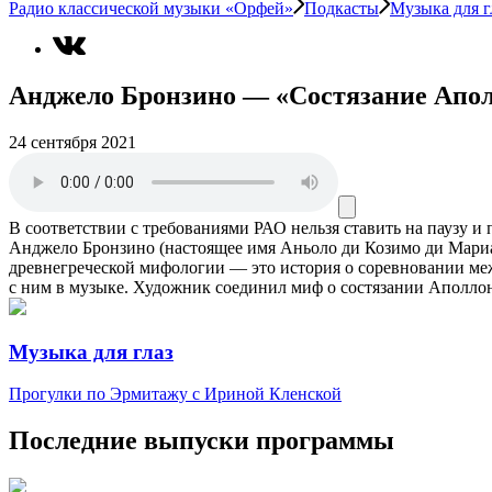
Радио классической музыки «Орфей»
Подкасты
Музыка для г
Анджело Бронзино — «Состязание Апо
24 сентября 2021
В соответствии с требованиями
РАО
нельзя ставить на паузу и
Анджело Бронзино (настоящее имя Аньоло ди Козимо ди Мари
древнегреческой мифологии — это история о соревновании меж
с ним в музыке. Художник соединил миф о состязании Аполлон
Музыка для глаз
Прогулки по Эрмитажу с Ириной Кленской
Последние выпуски программы