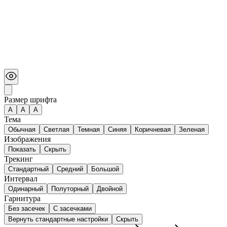
Размер шрифта
А
A
A
Тема
Обычная
Светлая
Темная
Синяя
Коричневая
Зеленая
Изображения
Показать
Скрыть
Трекинг
Стандартный
Средний
Большой
Интервал
Одинарный
Полуторный
Двойной
Гарнитура
Без засечек
С засечками
Вернуть стандартные настройки
Скрыть