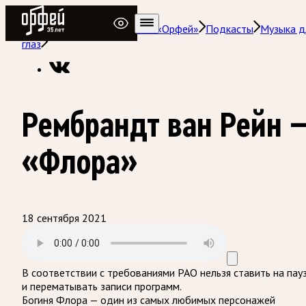
Радио Орфей
Радио классической музыки «Орфей»
Подкасты
Музыка д
глаз
Рембрандт ван Рейн 
«Флора»
18 сентября 2021
В соответствии с требованиями
РАО
нельзя ставить на пау
и перематывать записи программ.
Богиня Флора — один из самых любимых персонажей