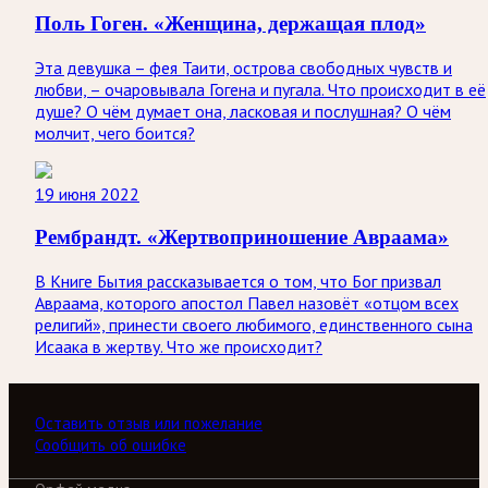
Поль Гоген. «Женщина, держащая плод»
Эта девушка – фея Таити, острова свободных чувств и
любви, – очаровывала Гогена и пугала. Что происходит в её
душе? О чём думает она, ласковая и послушная? О чём
молчит, чего боится?
19 июня 2022
Рембрандт. «Жертвоприношение Авраама»
В Книге Бытия рассказывается о том, что Бог призвал
Авраама, которого апостол Павел назовёт «отцом всех
религий», принести своего любимого, единственного сына
Исаака в жертву. Что же происходит?
Оставить отзыв или пожелание
Сообщить об ошибке