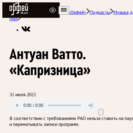
Радио Орфей
Радио классической музыки «Орфей»
Подкасты
Музыка д
глаз
Антуан Ватто.
«Капризница»
31 июля 2021
В соответствии с требованиями
РАО
нельзя ставить на пау
и перематывать записи программ.