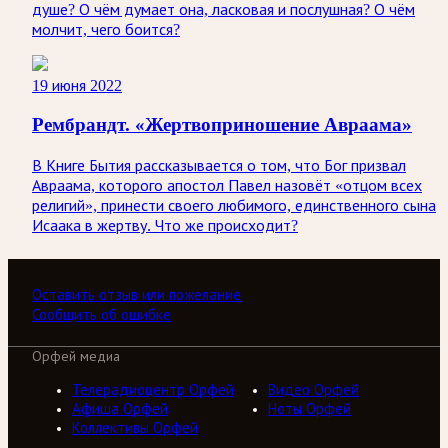
душе? О чём думает она, ласковая и послушная? О чём
молчит, чего боится?
19 июня 2022
Рембрандт. «Жертвоприношение Авраама»
В Книге Бытия рассказывается о том, что Бог призвал
Авраама, которого апостол Павел назовёт «отцом всех
религий», принести своего любимого, единственного сына
Исаака в жертву. Что же происходит?
Оставить отзыв или пожелание
Сообщить об ошибке
Орфей медиа
Телерадиоцентр Орфей
Видео Орфей
Афиша Орфей
Ноты Орфей
Коллективы Орфей