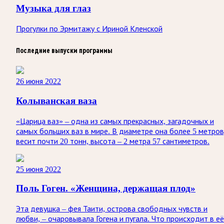
Музыка для глаз
Прогулки по Эрмитажу с Ириной Кленской
Последние выпуски программы
26 июня 2022
Колыванская ваза
«Царица ваз» – одна из самых прекрасных, загадочных и
самых больших ваз в мире. В диаметре она более 5 метров
весит почти 20 тонн, высота – 2 метра 57 сантиметров.
25 июня 2022
Поль Гоген. «Женщина, держащая плод»
Эта девушка – фея Таити, острова свободных чувств и
любви, – очаровывала Гогена и пугала. Что происходит в её