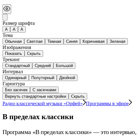
Размер шрифта
А
A
A
Тема
Обычная
Светлая
Темная
Синяя
Коричневая
Зеленая
Изображения
Показать
Скрыть
Трекинг
Стандартный
Средний
Большой
Интервал
Одинарный
Полуторный
Двойной
Гарнитура
Без засечек
С засечками
Вернуть стандартные настройки
Скрыть
Радио классической музыки «Орфей»
Программы в эфире
В пределах классики
Программа «В пределах классики» — это интервью,