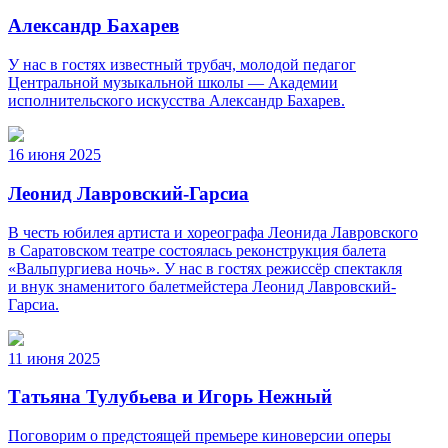
Александр Бахарев
У нас в гостях известный трубач, молодой педагог
Центральной музыкальной школы — Академии
исполнительского искусства Александр Бахарев.
16 июня 2025
Леонид Лавровский-Гарсиа
В честь юбилея артиста и хореографа Леонида Лавровского
в Саратовском театре состоялась реконструкция балета
«Вальпургиева ночь». У нас в гостях режиссёр спектакля
и внук знаменитого балетмейстера Леонид Лавровский-
Гарсиа.
11 июня 2025
Татьяна Тулубьева и Игорь Нежный
Поговорим о предстоящей премьере киноверсии оперы