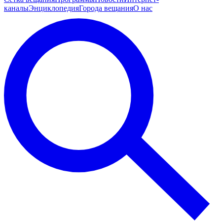
каналы
Энциклопедия
Города вещания
О нас