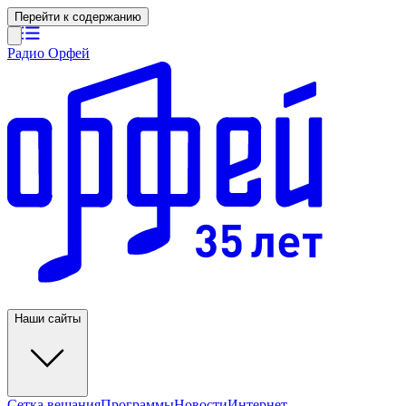
Перейти к содержанию
Радио Орфей
Наши сайты
Сетка вещания
Программы
Новости
Интернет-