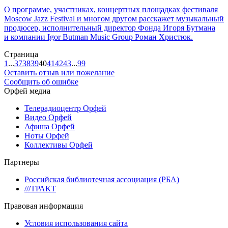
О программе, участниках, концертных площадках фестиваля
Moscow Jazz Festival и многом другом расскажет музыкальный
продюсер, исполнительный директор Фонда Игоря Бутмана
и компании Igor Butman Music Group Роман Христюк.
Страница
1
...
37
38
39
40
41
42
43
...
99
Оставить отзыв или пожелание
Сообщить об ошибке
Орфей медиа
Телерадиоцентр Орфей
Видео Орфей
Афиша Орфей
Ноты Орфей
Коллективы Орфей
Партнеры
Российская библиотечная ассоциация (РБА)
///ТРАКТ
Правовая информация
Условия использования сайта