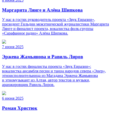
8 июня 2025
Маргарита Лянге и Алёна Шипкова
У нас в гостях руководитель проекта «Звук Евразии»,
президент Гильдии межэтнической журналистики Маргарита
Лянге и финалист проекта, вокалистка фолк-группы
«Сарафанное радио» Алёна Шипкова.
7 июня 2025
Эржена Жамьянова и Равиль Лиров
У нас в гостях финалисты проекта «Звук Евразии»:
вокалистка ансамбля песни и танца народов севера «Энер»,
этноисполнительница из Магадана Эржена Жамьянова
и этномузыкант из Алтая, автор текстов и музыки,
аранжировщик Равиль Лиров.
6 июня 2025
Роман Христюк