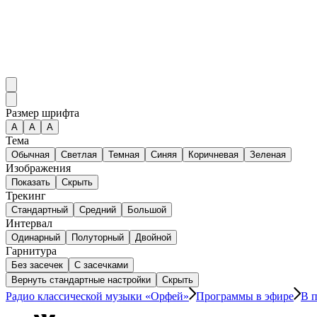
Размер шрифта
А
A
A
Тема
Обычная
Светлая
Темная
Синяя
Коричневая
Зеленая
Изображения
Показать
Скрыть
Трекинг
Стандартный
Средний
Большой
Интервал
Одинарный
Полуторный
Двойной
Гарнитура
Без засечек
С засечками
Вернуть стандартные настройки
Скрыть
Радио классической музыки «Орфей»
Программы в эфире
В п