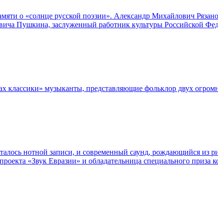
амяти о «солнце русской поэзии». Александр Михайлович Рязано
евича Пушкина, заслуженный работник культуры Российской Фед
елах классики» музыканты, представляющие фольклор двух огром
сталось нотной записи, и современный саунд, рождающийся из р
проекта «Звук Евразии» и обладательница специального приза 