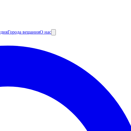
едия
Города вещания
О нас