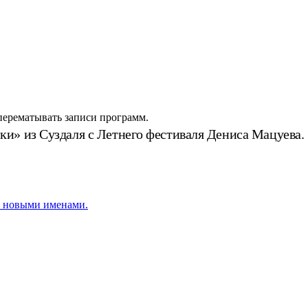
 перематывать записи программ.
и» из Суздаля с Летнего фестиваля Дениса Мацуева.
 с новыми именами.