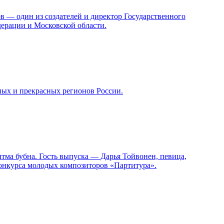
в — один из создателей и директор Государственного
ерации и Московской области.
ных и прекрасных регионов России.
итма бубна. Гость выпуска — Дарья Тойвонен, певица,
конкурса молодых композиторов «Партитура».