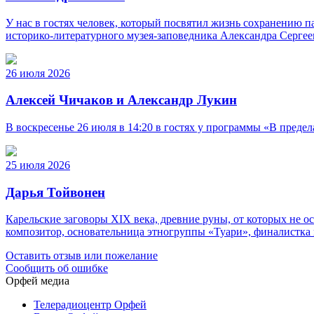
У нас в гостях человек, который посвятил жизнь сохранению п
историко‑литературного музея‑заповедника Александра Серге
26 июля 2026
Алексей Чичаков и Александр Лукин
В воскресенье 26 июля в 14:20 в гостях у программы «В пред
25 июля 2026
Дарья Тойвонен
Карельские заговоры XIX века, древние руны, от которых не о
композитор, основательница этногруппы «Туари», финалистка 
Оставить отзыв или пожелание
Сообщить об ошибке
Орфей медиа
Телерадиоцентр Орфей