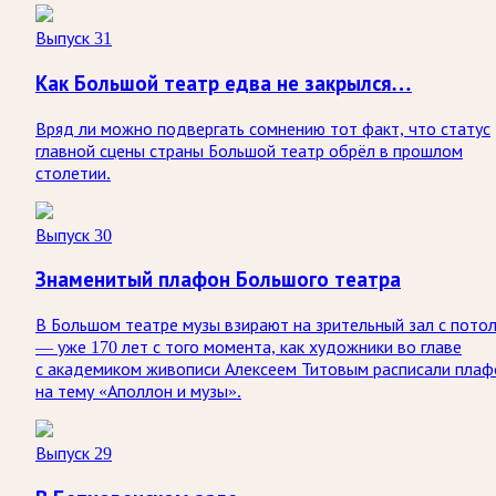
Выпуск 31
Как Большой театр едва не закрылся…
Вряд ли можно подвергать сомнению тот факт, что статус
главной сцены страны Большой театр обрёл в прошлом
столетии.
Выпуск 30
Знаменитый плафон Большого театра
В Большом театре музы взирают на зрительный зал с пото
— уже 170 лет с того момента, как художники во главе
с академиком живописи Алексеем Титовым расписали плаф
на тему «Аполлон и музы».
Выпуск 29