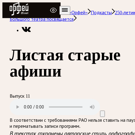
Радио Орфей
Радио классической музыки «Орфей»
Подкасты
250-лети
Большого театра посвящается
Листая старые
афиши
Выпуск 11
В соответствии с требованиями
РАО
нельзя ставить на пау
и перематывать записи программ.
В текстах сохранены авторские стиль, орфограф