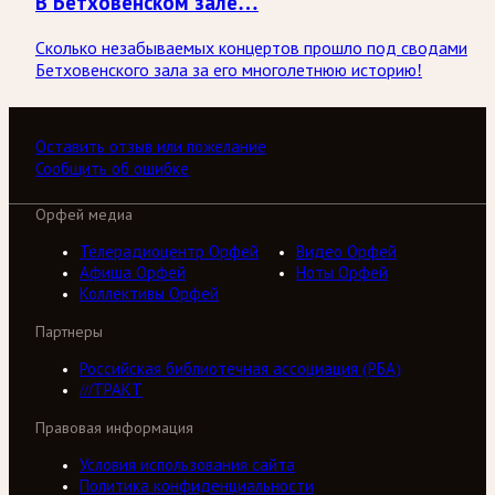
В Бетховенском зале…
Сколько незабываемых концертов прошло под сводами
Бетховенского зала за его многолетнюю историю!
Оставить отзыв или пожелание
Сообщить об ошибке
Орфей медиа
Телерадиоцентр Орфей
Видео Орфей
Афиша Орфей
Ноты Орфей
Коллективы Орфей
Партнеры
Российская библиотечная ассоциация (РБА)
///ТРАКТ
Правовая информация
Условия использования сайта
Политика конфиденциальности