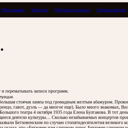
Программы
Новости
Интернет-каналы
Энциклопедия
 Большого театра посвящается
…
зу и перематывать записи программ.
туация.
, большая стоячая лампа под громадным желтым абажуром. Проко
Лоренцо, гавот, дуэль — да многое еще). Было много знакомых,
Большого театра 4 октября 1935 года Елена Булгакова. В тот ден
щиеся деятели культуры… Сколько незабываемых концертов прош
назвали Бетховенским по случаю стопятидесятилетия великого к
 сказал, что «Бетховен нам слишком дорог, Бетховен слишком 