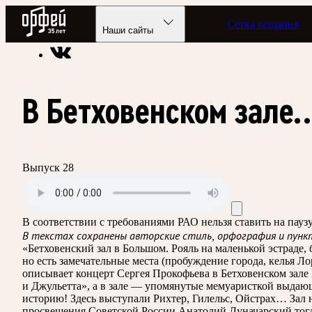
Радио Орфей
Сетка вещания
Радио классической музыки «Орфей»
Подкасты
250-летию
Наши сайты
В Бетховенском зале
Выпуск 28
В соответствии с требованиями
РАО
нельзя ставить на пау
В текстах сохранены авторские стиль, орфография и пунк
«Бетховенский зал в Большом. Рояль на маленькой эстраде
но есть замечательные места (пробуждение города, келья 
описывает концерт Сергея Прокофьева в Бетховенском зале 
и Джульетта», а в зале — упомянутые мемуаристкой выдаю
историю! Здесь выступали Рихтер, Гилельс, Ойстрах… Зал 
просвещения Советской России Анатолий Луначарский тогда