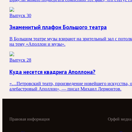
Выпуск 30
Знаменитый плафон Большого театра
В Большом театре музы взирают на зрительный зал с потол
на тему «Аполлон и музы».
Выпуск 28
Куда несется квадрига Аполлона?
«…Петровский театр, произведение новейшего искусства, о
алебастровый Аполлон», — писал Михаил Лермонтов.
Правовая информация
Орфей медиа