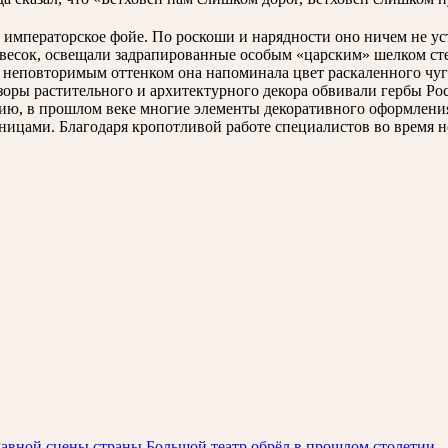
 императорское фойе. По роскоши и нарядности оно ничем не ус
есок, освещали задрапированные особым «царским» шелком сте
 неповторимым оттенком она напоминала цвет раскаленного чу
зоры растительного и архитектурного декора обвивали гербы Р
нию, в прошлом веке многие элементы декоративного оформления
ницами. Благодаря кропотливой работе специалистов во время 
главной сцены страны Большой театр обрёл в прошлом столетии.