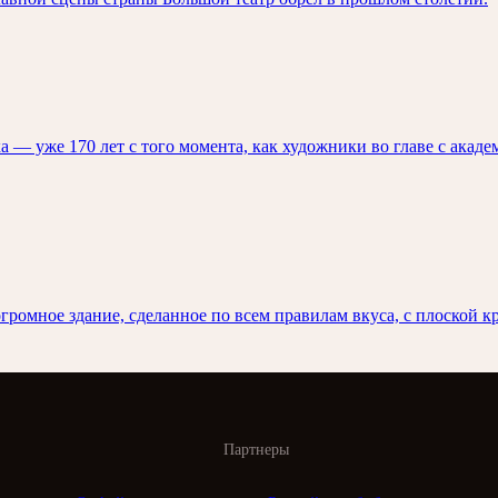
ка — уже 170 лет с того момента, как художники во главе с ак
громное здание, сделанное по всем правилам вкуса, с плоской 
Партнеры