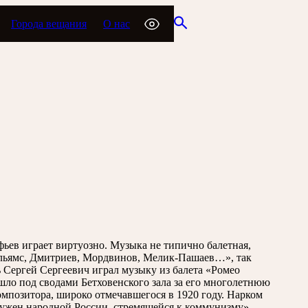
Города вещания
О нас
фьев играет виртуозно. Музыка не типично балетная,
 Вильямс, Дмитриев, Мордвинов, Мелик-Пашаев…», так
ь Сергей Сергеевич играл музыку из балета «Ромео
ло под сводами Бетховенского зала за его многолетнюю
омпозитора, широко отмечавшегося в 1920 году. Нарком
нужен народной России, стремящейся к коммунизму».