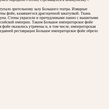
тупало зрительному залу Большого театра. Изящные
ны фойе, казавшегося драгоценной шкатулкой. Ткань
гуна. Стены украсили и причудливыми панно с вышитыми
оссийской империи. Таким Большое императорское фойе
 фойе оказались утрачены и, в том числе, императорская
недавней реставрации Большое императорское фойе обрело