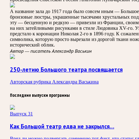
А название зала до 1917 года было совсем иным — Большое
бронзовые люстры, украшенные тысячами хрустальных подв
эту — бесценную и редкую — привезли из Франции, своим
на них затейливыми рисунками в стиле Людовика XV-го. У
предстало к коронации Николая 2-го в 1896 году. К сожале
символика, которую просто вырезали из дорогой ткани нож
исторический облик.
Автор — писатель Александр Васькин
250-летию Большого театра посвящается
Авторская рубрика Александра Васькина
Последние выпуски программы
Выпуск 31
Как Большой театр едва не закрылся…
Вряд ли можно подвергать сомнению тот факт, что статус 