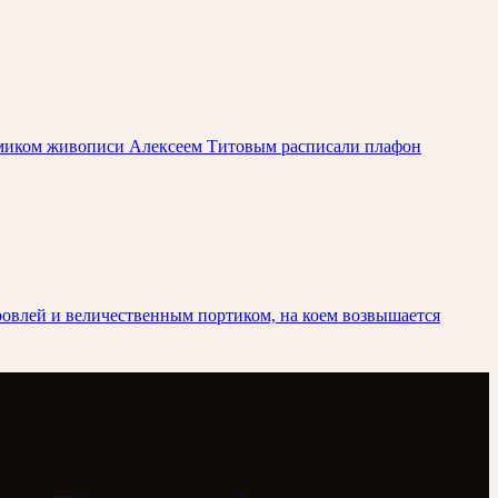
адемиком живописи Алексеем Титовым расписали плафон
кровлей и величественным портиком, на коем возвышается