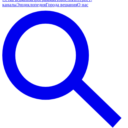
каналы
Энциклопедия
Города вещания
О нас