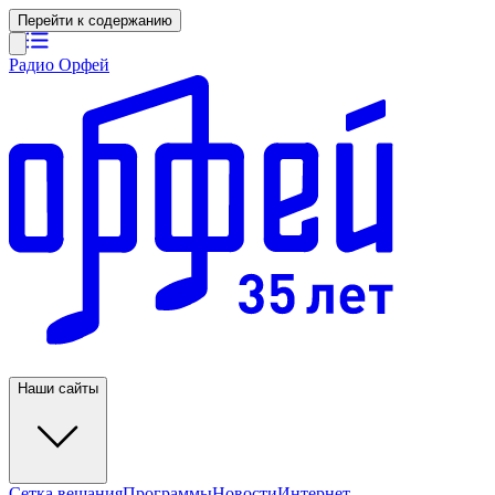
Перейти к содержанию
Радио Орфей
Наши сайты
Сетка вещания
Программы
Новости
Интернет-