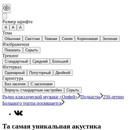
Размер шрифта
А
A
A
Тема
Обычная
Светлая
Темная
Синяя
Коричневая
Зеленая
Изображения
Показать
Скрыть
Трекинг
Стандартный
Средний
Большой
Интервал
Одинарный
Полуторный
Двойной
Гарнитура
Без засечек
С засечками
Вернуть стандартные настройки
Скрыть
Радио классической музыки «Орфей»
Подкасты
250-летию
Большого театра посвящается
Та самая уникальная акустика