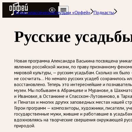
Радио Орфей
Радио классической музыки «Орфей»
Подкасты
Русские усадьб
Новая программа Александра Васькина посвящена уника
явлению российской жизни, по праву признанному фено
мировой культуры, — русским усадьбам. Сколько их было
не сосчитать… Но немало русских усадеб сохранилось ил
восстановлено. Теперь это интереснейшие и познавател
музеи. Мы побываем в Абрамцеве и Муранове, в Шахмат
и Ивановке, в Останкине и Спасском-Лутовиново, в Тарх
и Пенатах и многих других заповедных местах нашей стр
Герои программ — композиторы, художники, писатели, уч
государственные мужи, жившие и работавшие в усадьбах
вдохновляясь на творческие свершения окружающей рус
природой.