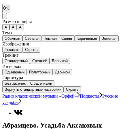
Размер шрифта
А
A
A
Тема
Обычная
Светлая
Темная
Синяя
Коричневая
Зеленая
Изображения
Показать
Скрыть
Трекинг
Стандартный
Средний
Большой
Интервал
Одинарный
Полуторный
Двойной
Гарнитура
Без засечек
С засечками
Вернуть стандартные настройки
Скрыть
Радио классической музыки «Орфей»
Подкасты
Русские
усадьбы
Абрамцево. Усадьба Аксаковых