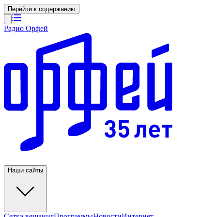
Перейти к содержанию
Радио Орфей
Наши сайты
Сетка вещания
Программы
Новости
Интернет-