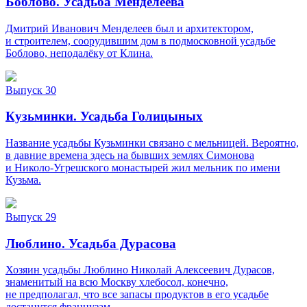
Боблово. Усадьба Менделеева
Дмитрий Иванович Менделеев был и архитектором,
и строителем, соорудившим дом в подмосковной усадьбе
Боблово, неподалёку от Клина.
Выпуск 30
Кузьминки. Усадьба Голицыных
Название усадьбы Кузьминки связано с мельницей. Вероятно,
в давние времена здесь на бывших землях Симонова
и Николо-Угрешского монастырей жил мельник по имени
Кузьма.
Выпуск 29
Люблино. Усадьба Дурасова
Хозяин усадьбы Люблино Николай Алексеевич Дурасов,
знаменитый на всю Москву хлебосол, конечно,
не предполагал, что все запасы продуктов в его усадьбе
достанутся французам.