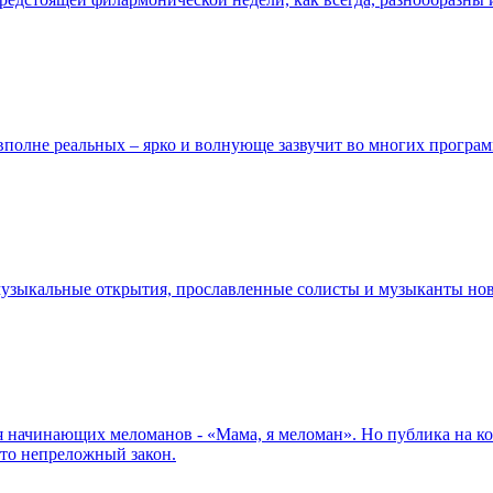
вполне реальных – ярко и волнующе зазвучит во многих програ
зыкальные открытия, прославленные солисты и музыканты ново
ачинающих меломанов - «Мама, я меломан». Но публика на конц
это непреложный закон.