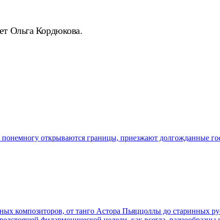
ет Ольга Кордюкова.
понемногу открываются границы, приезжают долгожданные гост
ных композиторов, от танго Астора Пьяццоллы до старинных ру
дстоящей филармонической недели, как всегда, разнообразны 