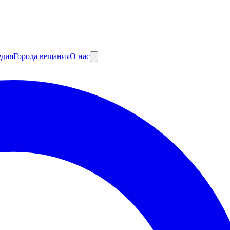
едия
Города вещания
О нас