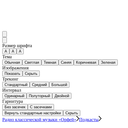
Размер шрифта
А
A
A
Тема
Обычная
Светлая
Темная
Синяя
Коричневая
Зеленая
Изображения
Показать
Скрыть
Трекинг
Стандартный
Средний
Большой
Интервал
Одинарный
Полуторный
Двойной
Гарнитура
Без засечек
С засечками
Вернуть стандартные настройки
Скрыть
Радио классической музыки «Орфей»
Подкасты