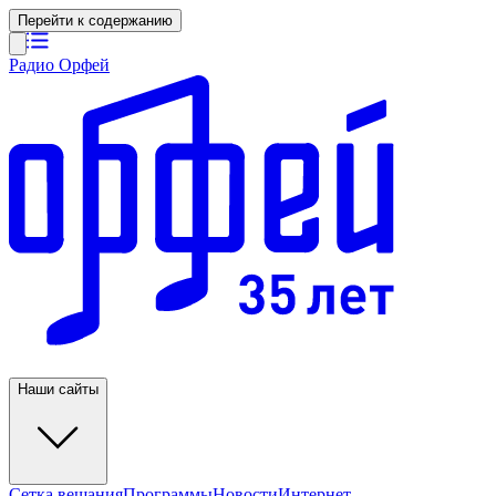
Перейти к содержанию
Радио Орфей
Наши сайты
Сетка вещания
Программы
Новости
Интернет-