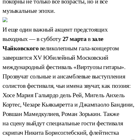
покорны не только все возрасты, но и все
музыкальные эпохи.
И еще один важный акцент предстоящих
выходных — в субботу
27 марта
в
зале
Чайковского
великолепным гала-концертом
завершится ХV Юбилейный Московский
международный фестиваль «Виртуозы гитары».
Прозвучат сольные и ансамблевые выступления
солистов фестиваля, чьи имена звучат, как поэзия:
Хосе Мария Гальярдо дель Рей, Мигель Анхель
Кортес, Чезаре Кьякьяретта и Джампаоло Бандини,
Ровшан Мамедкулиев, Роман Зорькин. Также
на сцену выйдут специальные гости фестиваля
скрипач Никита Борисоглебский, флейтистка