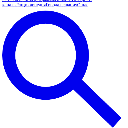
каналы
Энциклопедия
Города вещания
О нас