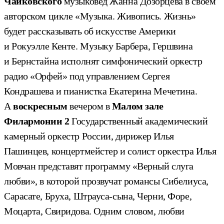
Чайковского
музыковед Жанна Дозорцева в своем
авторском цикле «Музыка. Живопись. Жизнь»
будет рассказывать об искусстве Америки
и Рокуэлле Кенте. Музыку Барбера, Гершвина
и Бернстайна исполнят симфонический оркестр
радио «Орфей» под управлением Сергея
Кондрашева и пианистка Екатерина Мечетина.
А
воскресным
вечером в
Малом зале
Филармонии 2
Государственный академический
камерный оркестр России, дирижер Илья
Пашинцев, концертмейстер и солист оркестра Илья
Мовчан представят программу «Верный слуга
любви», в которой прозвучат романсы Сибелиуса,
Сарасате, Бруха, Штрауса-сына, Черни, Форе,
Моцарта, Свиридова. Одним словом, любви