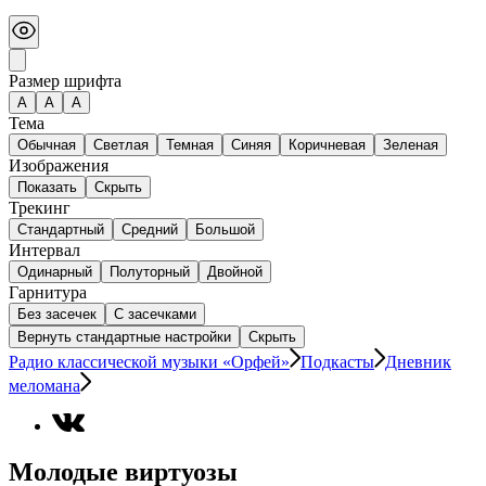
Размер шрифта
А
A
A
Тема
Обычная
Светлая
Темная
Синяя
Коричневая
Зеленая
Изображения
Показать
Скрыть
Трекинг
Стандартный
Средний
Большой
Интервал
Одинарный
Полуторный
Двойной
Гарнитура
Без засечек
С засечками
Вернуть стандартные настройки
Скрыть
Радио классической музыки «Орфей»
Подкасты
Дневник
меломана
Молодые виртуозы