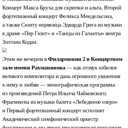
Концерт Макса Бруха для скрипки и альта, Второй
фортепианный концерт Феликса Мендельсона,
а также Сюиту норвежца Эдварда Грига из музыки
к драме «Пер Гюнт» и «Танцы из Галанты» венгра
Золтана Кодаи.
Этим же вечером в
Филармонии 2 в Концертном
зале имени Рахманинова
— как отзвук юбилея
великого композитора и дань огромного уважения
к нему и любви — монографическая программа
из произведений Петра Ильича Чайковского.
Фрагменты из музыки балета «Лебединое озеро»
и Первый фортепианный концерт исполнят
Академический симфонический оркестр
филармонии и два ярких представителя поколения