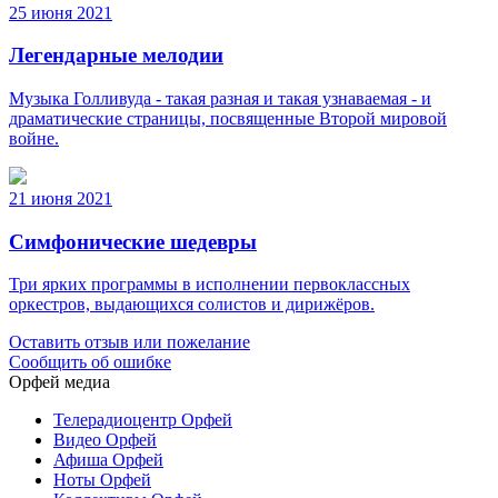
25 июня 2021
Легендарные мелодии
Музыка Голливуда - такая разная и такая узнаваемая - и
драматические страницы, посвященные Второй мировой
войне.
21 июня 2021
Симфонические шедевры
Три ярких программы в исполнении первоклассных
оркестров, выдающихся солистов и дирижёров.
Оставить отзыв или пожелание
Сообщить об ошибке
Орфей медиа
Телерадиоцентр Орфей
Видео Орфей
Афиша Орфей
Ноты Орфей