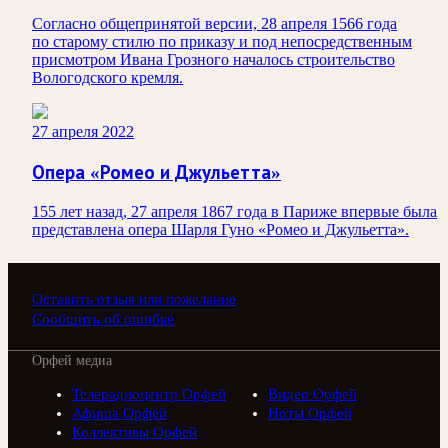
Согласно общепринятой версии, 28 апреля 1566 года
по старому стилю по приказу и под непосредственным
присмотром Ивана Грозного началось строительство
Вологодского кремля.
27 апреля 2022
Опера «Ромео и Джульетта»
155 лет назад, 27 апреля 1867 года в Париже впервые была
представлена опера Шарля Гуно «Ромео и Джульетта».
Оставить отзыв или пожелание
Сообщить об ошибке
Орфей медиа
Телерадиоцентр Орфей
Видео Орфей
Афиша Орфей
Ноты Орфей
Коллективы Орфей