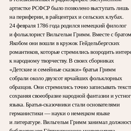
артистке РСФСР было позволено выступать лишь
на периферии, в райцентрах и сельских клубах.
24 февраля 1786 года родился немецкий филолог
и фольклорист Вильгельм Гримм. Вместе с брато
Якобом они вошли в кружок Гейдельбергских
романтиков, которые стремились возродить интер
к народному творчеству. В своих сборниках
«Детские и семейные сказки» братья Гримм
собрали около двухсот ярчайших фольклорных
образцов. Они стремились точно записывать текст
сохраняя своеобразие народной фантазии и устно
языка. Братья-сказочники стали основателями
германистики — науки о немецком языке
и литературе. Вильгельм Гримм занимал должнос
библиотекаря Гёттингенского университета,