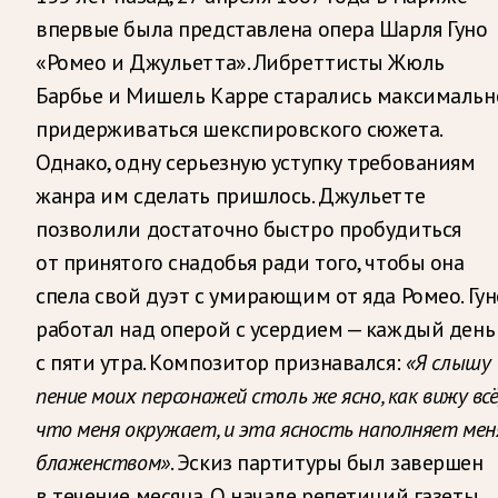
впервые была представлена опера Шарля Гуно
«Ромео и Джульетта». Либреттисты Жюль
Барбье и Мишель Карре старались максимальн
придерживаться шекспировского сюжета.
Однако, одну серьезную уступку требованиям
жанра им сделать пришлось. Джульетте
позволили достаточно быстро пробудиться
от принятого снадобья ради того, чтобы она
спела свой дуэт с умирающим от яда Ромео. Гун
работал над оперой с усердием — каждый день
с пяти утра. Композитор признавался:
«Я слышу
пение моих персонажей столь же ясно, как вижу всё
что меня окружает, и эта ясность наполняет мен
блаженством»
. Эскиз партитуры был завершен
в течение месяца. О начале репетиций газеты