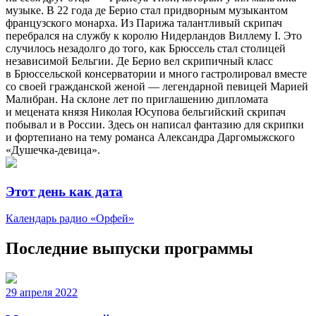
музыке. В 22 года де Берио стал придворным музыкантом
французского монарха. Из Парижа талантливый скрипач
перебрался на службу к королю Нидерландов Виллему I. Это
случилось незадолго до того, как Брюссель стал столицей
независимой Бельгии. Де Берио вел скрипичный класс
в Брюссельской консерватории и много гастролировал вместе
со своей гражданской женой — легендарной певицей Марией
Малибран. На склоне лет по приглашению дипломата
и мецената князя Николая Юсупова бельгийский скрипач
побывал и в России. Здесь он написал фантазию для скрипки
и фортепиано на тему романса Александра Даргомыжского
«Душечка-девица».
Этот день как дата
Календарь радио «Орфей»
Последние выпуски программы
29 апреля 2022