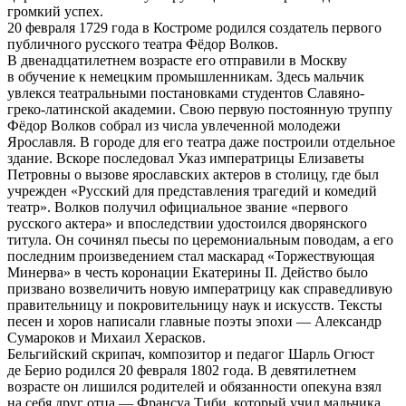
громкий успех.
20 февраля 1729 года в Костроме родился создатель первого
публичного русского театра Фёдор Волков.
В двенадцатилетнем возрасте его отправили в Москву
в обучение к немецким промышленникам. Здесь мальчик
увлекся театральными постановками студентов Славяно-
греко-латинской академии. Свою первую постоянную труппу
Фёдор Волков собрал из числа увлеченной молодежи
Ярославля. В городе для его театра даже построили отдельное
здание. Вскоре последовал Указ императрицы Елизаветы
Петровны о вызове ярославских актеров в столицу, где был
учрежден «Русский для представления трагедий и комедий
театр». Волков получил официальное звание «первого
русского актера» и впоследствии удостоился дворянского
титула. Он сочинял пьесы по церемониальным поводам, а его
последним произведением стал маскарад «Торжествующая
Минерва» в честь коронации Екатерины II. Действо было
призвано возвеличить новую императрицу как справедливую
правительницу и покровительницу наук и искусств. Тексты
песен и хоров написали главные поэты эпохи — Александр
Сумароков и Михаил Херасков.
Бельгийский скрипач, композитор и педагог Шарль Огюст
де Берио родился 20 февраля 1802 года. В девятилетнем
возрасте он лишился родителей и обязанности опекуна взял
на себя друг отца — Франсуа Тиби, который учил мальчика