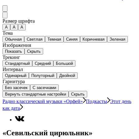
Размер шрифта
А
A
A
Тема
Обычная
Светлая
Темная
Синяя
Коричневая
Зеленая
Изображения
Показать
Скрыть
Трекинг
Стандартный
Средний
Большой
Интервал
Одинарный
Полуторный
Двойной
Гарнитура
Без засечек
С засечками
Вернуть стандартные настройки
Скрыть
Радио классической музыки «Орфей»
Подкасты
Этот день
как дата
«Севильский цирюльник»