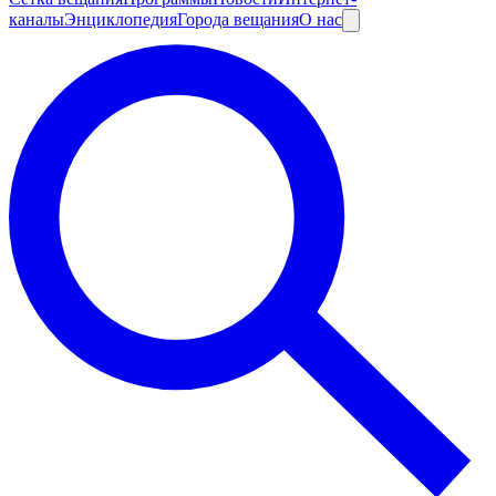
каналы
Энциклопедия
Города вещания
О нас