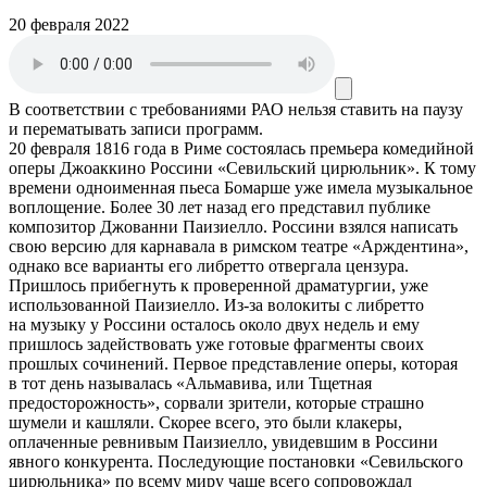
20 февраля 2022
В соответствии с требованиями
РАО
нельзя ставить на паузу
и перематывать записи программ.
20 февраля 1816 года в Риме состоялась премьера комедийной
оперы Джоаккино Россини «Севильский цирюльник». К тому
времени одноименная пьеса Бомарше уже имела музыкальное
воплощение. Более 30 лет назад его представил публике
композитор Джованни Паизиелло. Россини взялся написать
свою версию для карнавала в римском театре «Арждентина»,
однако все варианты его либретто отвергала цензура.
Пришлось прибегнуть к проверенной драматургии, уже
использованной Паизиелло. Из-за волокиты с либретто
на музыку у Россини осталось около двух недель и ему
пришлось задействовать уже готовые фрагменты своих
прошлых сочинений. Первое представление оперы, которая
в тот день называлась «Альмавива, или Тщетная
предосторожность», сорвали зрители, которые страшно
шумели и кашляли. Скорее всего, это были клакеры,
оплаченные ревнивым Паизиелло, увидевшим в Россини
явного конкурента. Последующие постановки «Севильского
цирюльника» по всему миру чаще всего сопровождал