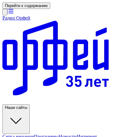
Перейти к содержанию
Радио Орфей
Наши сайты
Сетка вещания
Программы
Новости
Интернет-