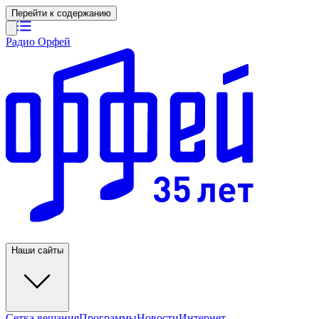
Перейти к содержанию
Радио Орфей
Наши сайты
Сетка вещания
Программы
Новости
Интернет-