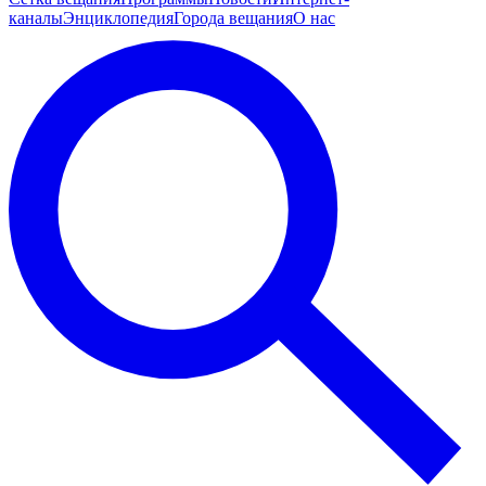
каналы
Энциклопедия
Города вещания
О нас