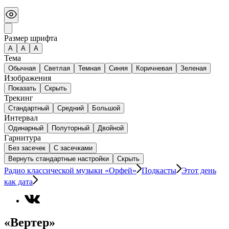
Размер шрифта
А
A
A
Тема
Обычная
Светлая
Темная
Синяя
Коричневая
Зеленая
Изображения
Показать
Скрыть
Трекинг
Стандартный
Средний
Большой
Интервал
Одинарный
Полуторный
Двойной
Гарнитура
Без засечек
С засечками
Вернуть стандартные настройки
Скрыть
Радио классической музыки «Орфей»
Подкасты
Этот день
как дата
«Вертер»