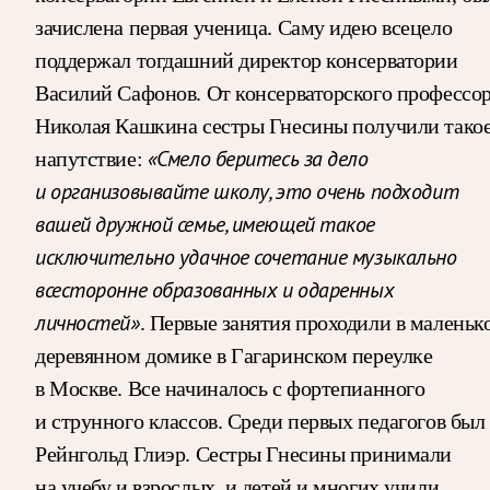
зачислена первая ученица. Саму идею всецело
поддержал тогдашний директор консерватории
Василий Сафонов. От консерваторского профессо
Николая Кашкина сестры Гнесины получили тако
«Смело беритесь за дело
напутствие:
и организовывайте школу, это очень подходит
вашей дружной семье, имеющей такое
исключительно удачное сочетание музыкально
всесторонне образованных и одаренных
личностей»
. Первые занятия проходили в маленьк
деревянном домике в Гагаринском переулке
в Москве. Все начиналось с фортепианного
и струнного классов. Среди первых педагогов был
Рейнгольд Глиэр. Сестры Гнесины принимали
на учебу и взрослых, и детей и многих учили