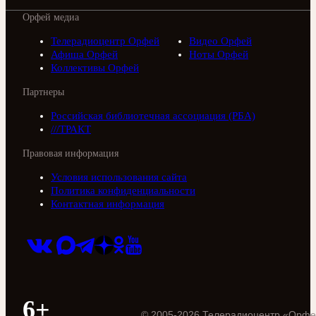
Орфей медиа
Телерадиоцентр Орфей
Видео Орфей
Афиша Орфей
Ноты Орфей
Коллективы Орфей
Партнеры
Российская библиотечная ассоциация (РБА)
///ТРАКТ
Правовая информация
Условия использования сайта
Политика конфиденциальности
Контактная информация
6+
©
2005
-
2026
Телерадиоцентр «Орфе