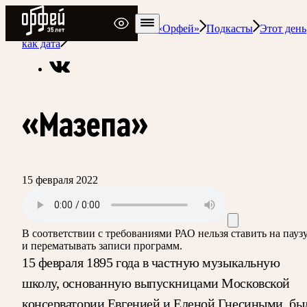
Радио Орфей
Радио классической музыки «Орфей»
Подкасты
Этот день
как дата
«Мазепа»
15 февраля 2022
В соответствии с требованиями
РАО
нельзя ставить на пауз
и перематывать записи программ.
15 февраля 1895 года в частную музыкальную
школу, основанную выпускницами Московской
консерватории Евгенией и Еленой Гнесиными, бы