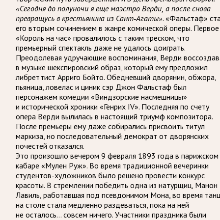
«Сегодня до полуночи я еще маэстро Верди, а после снова
. «Фальстаф» ст
превращусь в крестьянина из Сант-Агаты»
его вторым сочинением в жанре комической оперы. Первое
«Король на час» провалилось с таким треском, что
премьерный спектакль даже не удалось доиграть.
Преодолевая удручающие воспоминания, Верди воссоздав
в музыке шекспировский образ, который ему предложил
либреттист Арриго Бойто. Обедневший дворянин, обжора,
пьяница, ловелас и циник сэр Джон Фальстаф был
персонажем комедии «Виндзорские насмешницы»
и исторической хроники «Генрих IV». Последняя по счету
опера Верди вылилась в настоящий триумф композитора.
После премьеры ему даже собирались присвоить титул
маркиза, но последовательный демократ от дворянских
почестей отказался.
Это произошло вечером 9 февраля 1893 года в парижском
кабаре «Мулен Руж». Во время традиционной вечеринки
студентов-художников было решено провести конкурс
красоты. В стремлении победить одна из натурщиц, Манон
Лавиль, работавшая под псевдонимом Мона, во время тан
на столе стала медленно раздеваться, пока на ней
не осталось… совсем ничего. Участники праздника были