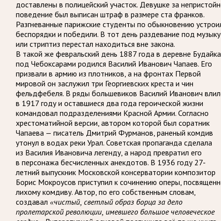
доставлены в полицейский участок. Девушке за непристой
поведение был выписан штраф в размере ста франков.
Разгневанные парижские студенты по обыкновению устрои
беспорядки и победили. В тот день раздевание под музыку
или стриптиз перестал находиться вне закона.
В такой же февральский день 1887 года в деревне Будайка
под Чебоксарами родился Василий Иванович Чапаев. Его
призвали в армию из плотников, а на фронтах Первой
мировой он заслужил три Георгиевских креста и чин
фельдфебеля. В ряды большевиков Василий Иванович влил
в 1917 году и оставшиеся два года героической жизни
командовал подразделениями Красной Армии. Согласно
хрестоматийной версии, автором которой был соратник
Чапаева — писатель Дмитрий Фурманов, раненый комдив
утонул в водах реки Урал. Советская пропаганда сделала
из Василия Ивановича легенду, а народ превратил его
в персонажа бесчисленных анекдотов. В 1936 году 27-
летний выпускник Московской консерватории композитор
Борис Мокроусов приступил к сочинению оперы, посвящен
лихому комдиву. Автор, по его собственным словам,
создавал
«чистый, светлый образ борца за дело
пролетарской революции, имевшего большое человеческое