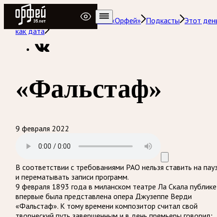
Радио Орфей
Радио классической музыки «Орфей»
Подкасты
Этот ден
как дата
«Фальстаф»
9 февраля 2022
В соответствии с требованиями
РАО
нельзя ставить на пау
и перематывать записи программ.
9 февраля 1893 года в миланском театре Ла Скала публике
впервые была представлена опера Джузеппе Верди
«Фальстаф». К тому времени композитор считал свой
творческий путь завершенным и в день премьеры говорил
: