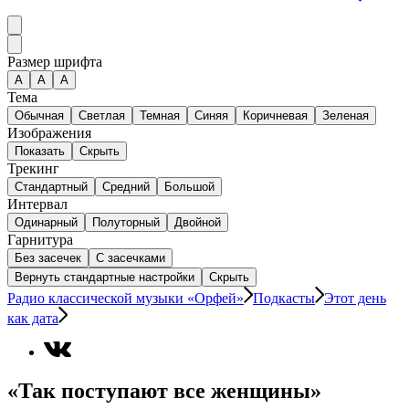
Размер шрифта
А
A
A
Тема
Обычная
Светлая
Темная
Синяя
Коричневая
Зеленая
Изображения
Показать
Скрыть
Трекинг
Стандартный
Средний
Большой
Интервал
Одинарный
Полуторный
Двойной
Гарнитура
Без засечек
С засечками
Вернуть стандартные настройки
Скрыть
Радио классической музыки «Орфей»
Подкасты
Этот день
как дата
«Так поступают все женщины»