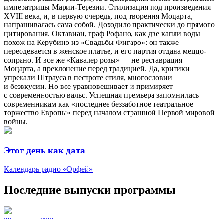
императрицы Марии-Терезии. Стилизация под произведения
XVIII века, и, в первую очередь, под творения Моцарта,
напрашивалась сама собой. Доходило практически до прямого
цитирования. Октавиан, граф Рофано, как две капли воды
похож на Керубино из «Свадьбы Фигаро»: он также
переодевается в женское платье, и его партия отдана меццо-
сопрано. И все же «Кавалер розы» — не реставрация
Моцарта, а преклонение перед традицией. Да, критики
упрекали Штрауса в пестроте стиля, многословии
и безвкусии. Но все уравновешивает и примиряет
с современностью вальс. Успешная премьера запомнилась
современникам как «последнее беззаботное театральное
торжество Европы» перед началом страшной Первой мировой
войны.
Этот день как дата
Календарь радио «Орфей»
Последние выпуски программы