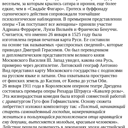
весельем, за которым крылись сатира и ирония, еще более
едкие, чем в «Свадьбе Фигаро». Гротеск и буффонаду
сценического действия сопровождали тончайшие
психологические наблюдения. В премьерном представлении
оперы «Так поступают все женщины» приняли участие
Адриана Феррарезе, Луиза Вильнёв и Франческо Бенуччи.
Считается, что именно 26 января в 1525 году была
изготовлена первая печатная карта Руси. Ее составили
на основе так называемых «расспросных сведений», которые
приводил Дмитрий Герасимов. Он был переводчиком
и дипломатическим представителем великого князя
Московского Василия III. Запад увидел, какова она Русь,
примерно через десятилетие. Литовский географ Антонио
Вид представил карту Московского государства с подписями
на русском языке и латыни. Она охватывала пространство
от финских земель до Каспия, от Киева до устья Оби.
26 января 1911 года в Королевском оперном театре Дрездена
состоялась премьера оперы Рихарда Штрауса «Кавалер розы».
Эта жизнерадостная комедия была второй совместной работой
с драматургом Гуго фон Гофмансталем. Основу сюжета
либреттист изложил композитору так:
«Толстый, начинающий
стареть самонадеянный господин, намеревающийся
жениться и пользующийся расположением отца нравящейся
ему девушки, вытесняется молодым, красивым человеком»
.
Действие решили развернуть в декорациях эпохи австрийской