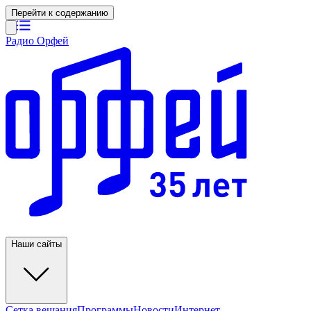
Перейти к содержанию
Радио Орфей
Наши сайты
Сетка вещания
Программы
Новости
Интернет-