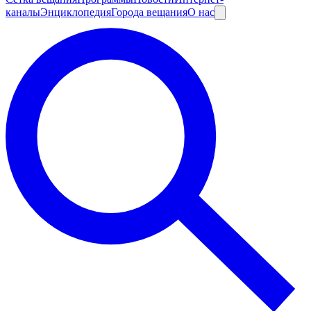
каналы
Энциклопедия
Города вещания
О нас