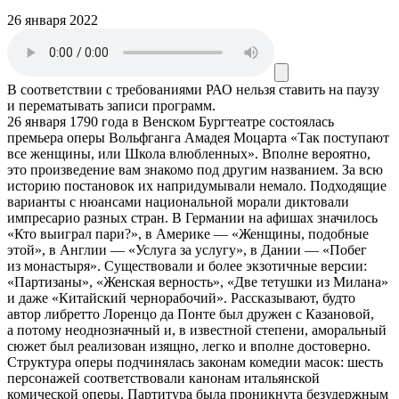
26 января 2022
В соответствии с требованиями
РАО
нельзя ставить на паузу
и перематывать записи программ.
26 января 1790 года в Венском Бургтеатре состоялась
премьера оперы Вольфганга Амадея Моцарта «Так поступают
все женщины, или Школа влюбленных». Вполне вероятно,
это произведение вам знакомо под другим названием. За всю
историю постановок их напридумывали немало. Подходящие
варианты с нюансами национальной морали диктовали
импресарио разных стран. В Германии на афишах значилось
«Кто выиграл пари?», в Америке — «Женщины, подобные
этой», в Англии — «Услуга за услугу», в Дании — «Побег
из монастыря». Существовали и более экзотичные версии:
«Партизаны», «Женская верность», «Две тетушки из Милана»
и даже «Китайский чернорабочий». Рассказывают, будто
автор либретто Лоренцо да Понте был дружен с Казановой,
а потому неоднозначный и, в известной степени, аморальный
сюжет был реализован изящно, легко и вполне достоверно.
Структура оперы подчинялась законам комедии масок: шесть
персонажей соответствовали канонам итальянской
комической оперы. Партитура была проникнута безудержным