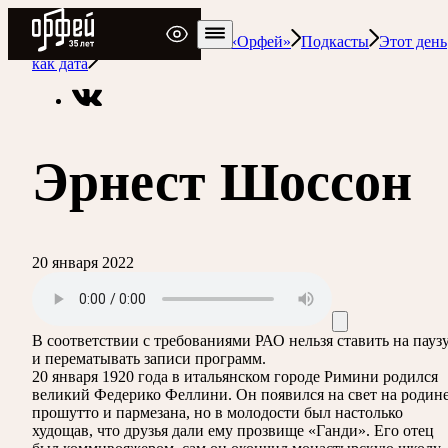
Радио Орфей
Радио классической музыки «Орфей»
Подкасты
Этот день
как дата
Эрнест Шоссон
20 января 2022
В соответствии с требованиями
РАО
нельзя ставить на пауз
и перематывать записи программ.
20 января 1920 года в итальянском городе Римини родился
великий Федерико Феллини. Он появился на свет на родин
прошутто и пармезана, но в молодости был настолько
худощав, что друзья дали ему прозвище «Ганди». Его отец