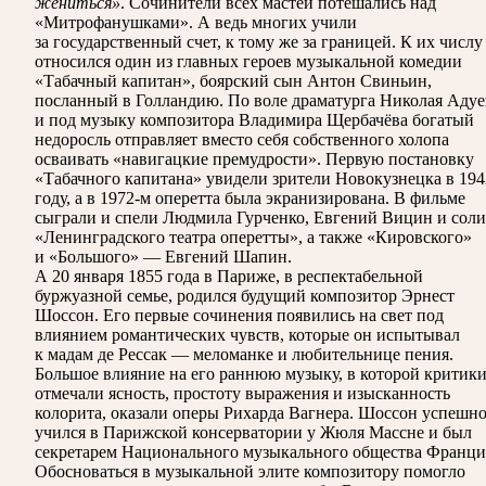
жениться»
. Сочинители всех мастей потешались над
«Митрофанушками». А ведь многих учили
за государственный счет, к тому же за границей. К их числу
относился один из главных героев музыкальной комедии
«Табачный капитан», боярский сын Антон Свиньин,
посланный в Голландию. По воле драматурга Николая Адуе
и под музыку композитора Владимира Щербачёва богатый
недоросль отправляет вместо себя собственного холопа
осваивать «навигацкие премудрости». Первую постановку
«Табачного капитана» увидели зрители Новокузнецка в 194
году, а в 1972-м оперетта была экранизирована. В фильме
сыграли и спели Людмила Гурченко, Евгений Вицин и соли
«Ленинградского театра оперетты», а также «Кировского»
и «Большого» — Евгений Шапин.
А 20 января 1855 года в Париже, в респектабельной
буржуазной семье, родился будущий композитор Эрнест
Шоссон. Его первые сочинения появились на свет под
влиянием романтических чувств, которые он испытывал
к мадам де Рессак — меломанке и любительнице пения.
Большое влияние на его раннюю музыку, в которой критик
отмечали ясность, простоту выражения и изысканность
колорита, оказали оперы Рихарда Вагнера. Шоссон успешн
учился в Парижской консерватории у Жюля Массне и был
секретарем Национального музыкального общества Франци
Обосноваться в музыкальной элите композитору помогло