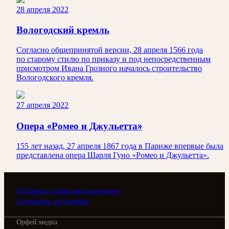
28 апреля 2022
Вологодский кремль
Согласно общепринятой версии, 28 апреля 1566 года
по старому стилю по приказу и под непосредственным
присмотром Ивана Грозного началось строительство
Вологодского кремля.
27 апреля 2022
Опера «Ромео и Джульетта»
155 лет назад, 27 апреля 1867 года в Париже впервые была
представлена опера Шарля Гуно «Ромео и Джульетта».
Оставить отзыв или пожелание
Сообщить об ошибке
Орфей медиа