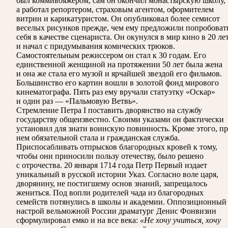
был коммивояжером, сам он окончил монастырскую школу,
а работал репортером, страховым агентом, оформителем
витрин и карикатуристом. Он опубликовал более семисот
веселых рисунков прежде, чем ему предложили попробоват
себя в качестве сценариста. Он окунулся в мир кино в 20 ле
и начал с придумывания комических трюков.
Самостоятельным режиссером он стал к 30 годам. Его
единственной женщиной на протяжении 50 лет была жена
и она же стала его музой и ярчайшей звездой его фильмов.
Большинство его картин вошли в золотой фонд мирового
кинематографа. Пять раз ему вручали статуэтку «Оскар»
и один раз — «Пальмовую Ветвь».
Стремление Петра I поставить дворянство на службу
государству общеизвестно. Своими указами он фактически
установил для знати воинскую повинность. Кроме этого, п
нем обязательной стала и гражданская служба.
Приспосабливать отпрысков благородных кровей к тому,
чтобы они приносили пользу отечеству, было решено
с отрочества. 20 января 1714 года Петр Первый издает
уникальный в русской истории Указ. Согласно воле царя,
дворянину, не постигшему основ знаний, запрещалось
жениться. Под вопли родителей чада из благородных
семейств потянулись в школы и академии. Оппозиционный
настрой вельможной России драматург Денис Фонвизин
сформулировал емко и на все века:
«Не хочу учиться, хочу