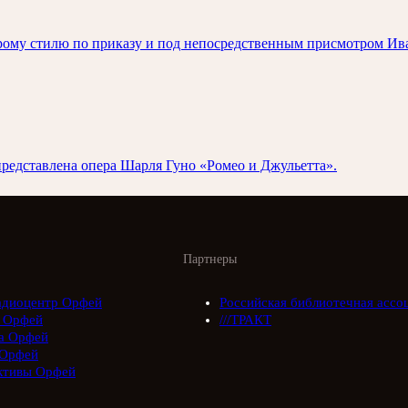
арому стилю по приказу и под непосредственным присмотром Ива
 представлена опера Шарля Гуно «Ромео и Джульетта».
Партнеры
адиоцентр Орфей
Российская библиотечная ассо
 Орфей
///ТРАКТ
а Орфей
Орфей
ктивы Орфей