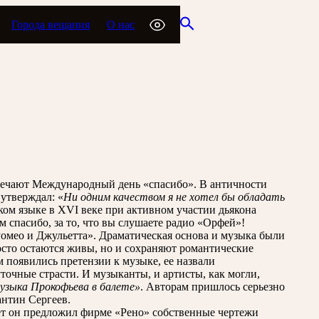
Города вещания
О нас
тмечают Международный день «спасибо». В античности
утверждал: «
Ни одним качеством я не хотел бы обладать
ком языке в XVI веке при активном участии дьякона
м спасибо, за то, что вы слушаете радио «Орфей»!
«Ромео и Джульетта». Драматическая основа и музыка были
осто остаются живы, но и сохраняют романтические
 появились претензии к музыке, ее назвали
точные страсти. И музыканты, и артисты, как могли,
музыка Прокофьева в балете»
. Авторам пришлось серьезно
антин Сергеев.
лет он предложил фирме «Рено» собственные чертежи