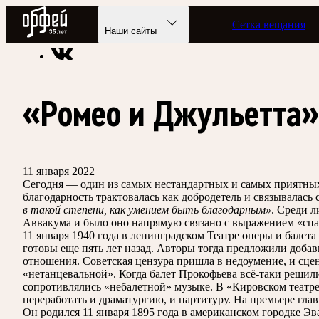
Радио Орфей
Сетка вещания
Радио классической музыки «Орфей»
Подкасты
Этот день
Наши сайты
«Ромео и Джульетта»
11 января 2022
Сегодня — один из самых нестандартных и самых приятных 
благодарность трактовалась как добродетель и связывалас
в такой степени, как умением быть благодарным»
. Среди л
Аввакума и было оно напрямую связано с выражением «спаси 
11 января 1940 года в ленинградском Театре оперы и балет
готовы еще пять лет назад. Авторы тогда предложили доба
отношения. Советская цензура пришла в недоумение, и сцен
«нетанцевальной». Когда балет Прокофьева всё-таки решили
сопротивлялись «небалетной» музыке. В «Кировском театре
переработать и драматургию, и партитуру. На премьере гл
Он родился 11 января 1895 года в американском городке Э