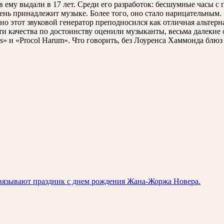
ов ему выдали в 17 лет. Среди его разработок: бесшумные часы 
 день принадлежит музыке. Более того, оно стало нарицательны
ьно этот звуковой генератор преподносился как отличная альт
и качества по достоинству оценили музыканты, весьма далекие
es» и «Procol Harum». Что говорить, без Лоуренса Хаммонда блюз
связывают праздник с днем рождения Жана-Жоржа Новера.