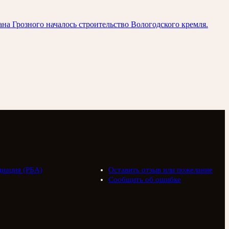
на Грозного началось строительство Вологодского кремля.
циация (РБА)
Оставить отзыв или пожелание
Сообщить об ошибке