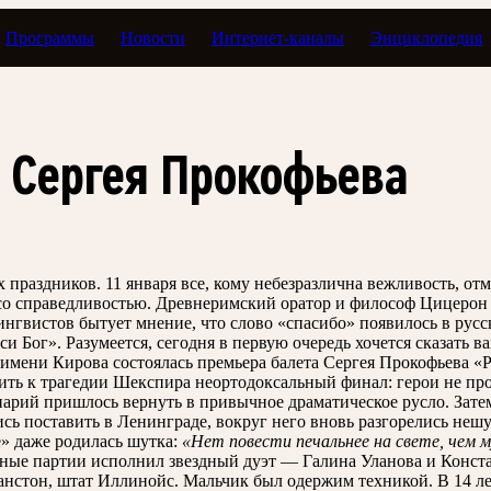
Программы
Новости
Интернет-каналы
Энциклопедия
 как дата
 Сергея Прокофьева
праздников. 11 января все, кому небезразлична вежливость, о
ь со справедливостью. Древнеримский оратор и философ Цицерон 
ингвистов бытует мнение, что слово «спасибо» появилось в русс
Бог». Разумеется, сегодня в первую очередь хочется сказать ва
а имени Кирова состоялась премьера балета Сергея Прокофьева 
вить к трагедии Шекспира неортодоксальный финал: герои не пр
арий пришлось вернуть в привычное драматическое русло. Затем
сь поставить в Ленинграде, вокруг него вновь разгорелись нешу
» даже родилась шутка:
«Нет повести печальнее на свете, чем 
авные партии исполнил звездный дуэт — Галина Уланова и Конст
ванстон, штат Иллинойс. Мальчик был одержим техникой. В 14 