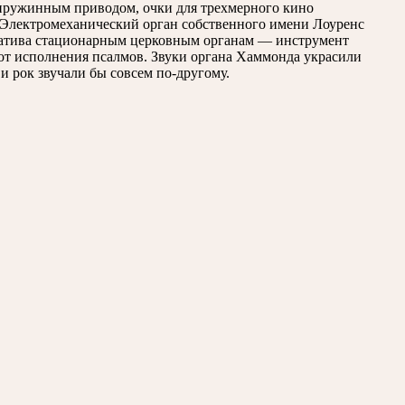
с пружинным приводом, очки для трехмерного кино
м. Электромеханический орган собственного имени Лоуренс
ернатива стационарным церковным органам — инструмент
 от исполнения псалмов. Звуки органа Хаммонда украсили
 и рок звучали бы совсем по-другому.