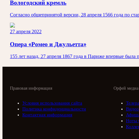
Вологодский кремль
Согласно общепринятой версии, 28 апреля 1566 года по ст
27 апреля 2022
Опера «Ромео и Джульетта»
155 лет назад, 27 апреля 1867 года в Париже впервые была
Правовая информация
Орфей медиа
Условия использования сайта
Телер
Политика конфиденциальности
Видео
Контактная информация
Афиш
Ноты 
Колле