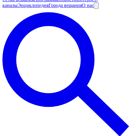
каналы
Энциклопедия
Города вещания
О нас