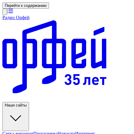
Перейти к содержанию
Радио Орфей
Наши сайты
Сетка вещания
Программы
Новости
Интернет-