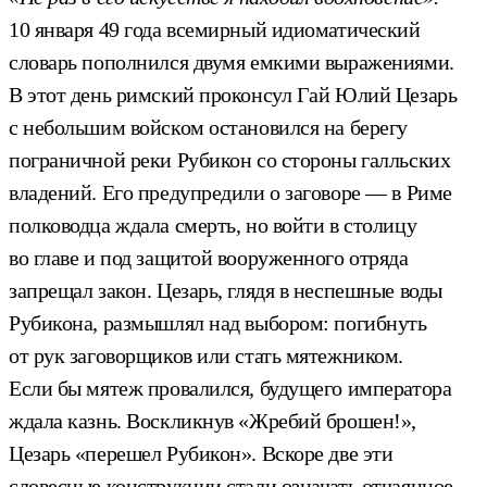
10 января 49 года всемирный идиоматический
словарь пополнился двумя емкими выражениями.
В этот день римский проконсул Гай Юлий Цезарь
с небольшим войском остановился на берегу
пограничной реки Рубикон со стороны галльских
владений. Его предупредили о заговоре — в Риме
полководца ждала смерть, но войти в столицу
во главе и под защитой вооруженного отряда
запрещал закон. Цезарь, глядя в неспешные воды
Рубикона, размышлял над выбором: погибнуть
от рук заговорщиков или стать мятежником.
Если бы мятеж провалился, будущего императора
ждала казнь. Воскликнув «Жребий брошен!»,
Цезарь «перешел Рубикон». Вскоре две эти
словесные конструкции стали означать отчаянное