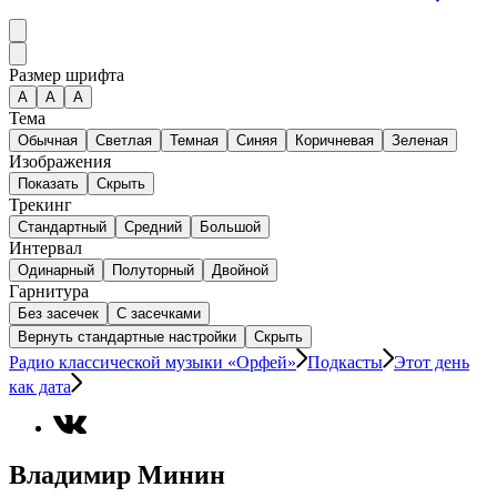
Размер шрифта
А
A
A
Тема
Обычная
Светлая
Темная
Синяя
Коричневая
Зеленая
Изображения
Показать
Скрыть
Трекинг
Стандартный
Средний
Большой
Интервал
Одинарный
Полуторный
Двойной
Гарнитура
Без засечек
С засечками
Вернуть стандартные настройки
Скрыть
Радио классической музыки «Орфей»
Подкасты
Этот день
как дата
Владимир Минин