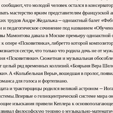
 сообщают, что молодой человек остался в консерватор
вать мастерство ярким представителям французской а
ских трудов Андре Жедальжа — одноактный балет «Феб»
и педагогическое сочинение под названием «Обучени
аввы Мамонтова давала в Москве премьеру одноактной
к опере «Псковитянка», либретто которой композитор 
знается сестре, что только что родила дочь не от муж
роиня «Псковитянки». Сюжетная и музыкальная обособл
т целый ряд временных коллизий. «Боярыня Вера Шелог
и». А «Колыбельная Веры», вошедшая в пролог, появила
оманса для голоса и фортепиано.
лдата и трактирщицы родился великий астроном — Иога
стемы. Впервые о гелиоцентрической системе мира он
ющие изыскания привели Кеплера к основополагающем
звивал философскую теорию о музыкально-математиче