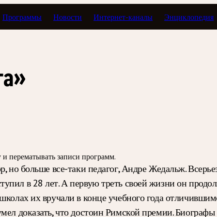
Программы
Новости
Интернет-каналы
Энциклопедия
 как дата
га»
зу и перематывать записи программ.
р, но больше все-таки педагог, Андре Жедальж. Всерь
упил в 28 лет. А первую треть своей жизни он продол
 школах их вручали в конце учебного года отличивши
мел доказать, что достоин Римской премии. Биографы