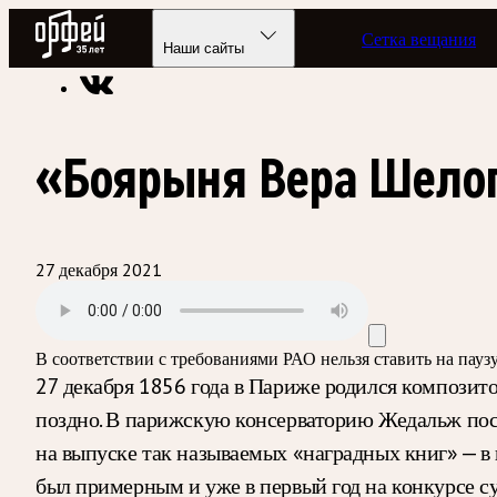
Радио Орфей
Сетка вещания
Радио классической музыки «Орфей»
Подкасты
Этот день
Наши сайты
«Боярыня Вера Шело
27 декабря 2021
В соответствии с требованиями
РАО
нельзя ставить на пау
27 декабря 1856 года в Париже родился композито
поздно. В парижскую консерваторию Жедальж пост
на выпуске так называемых «наградных книг» — в
был примерным и уже в первый год на конкурсе су