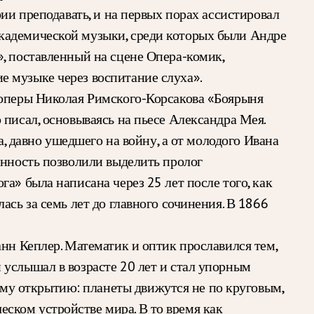
ии преподавать, и на первых порах ассистировал
кадемической музыки, среди которых были Андре
, поставленный на сцене Опера-комик,
е музыке через воспитание слуха».
 оперы Николая Римского-Корсакова «Боярыня
писал, основываясь на пьесе Александра Мея.
а, давно ушедшего на войну, а от молодого Ивана
енность позволили выделить пролог
а» была написана через 25 лет после того, как
сь за семь лет до главного сочинения. В 1866
нн Кеплер. Математик и оптик прославился тем,
 услышал в возрасте 20 лет и стал упорным
у открытию: планеты движутся не по круговым,
ском устройстве мира. В то время как