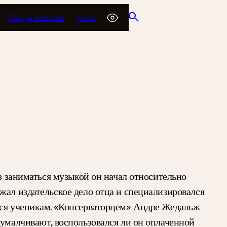
Города вещания
О нас
ез заниматься музыкой он начал относительно
жал издательское дело отца и специализировался
мся ученикам. «Консерваторцем» Андре Жедальж
 умалчивают, воспользовался ли он оплаченной