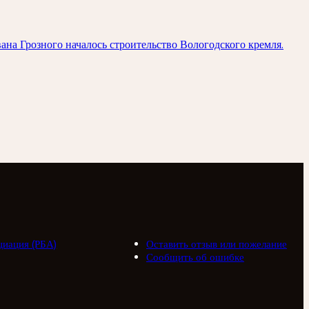
на Грозного началось строительство Вологодского кремля.
циация (РБА)
Оставить отзыв или пожелание
Сообщить об ошибке