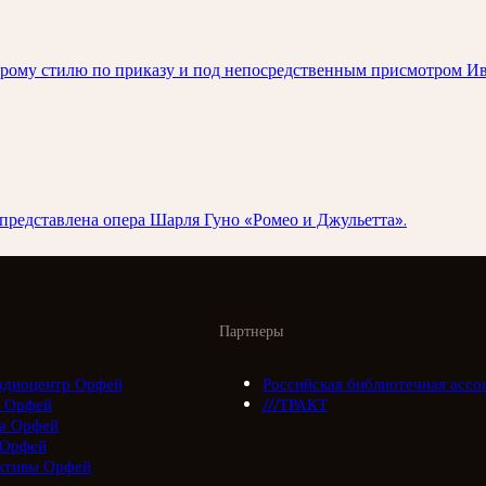
арому стилю по приказу и под непосредственным присмотром Ива
 представлена опера Шарля Гуно «Ромео и Джульетта».
Партнеры
адиоцентр Орфей
Российская библиотечная ассо
 Орфей
///ТРАКТ
а Орфей
 Орфей
ктивы Орфей