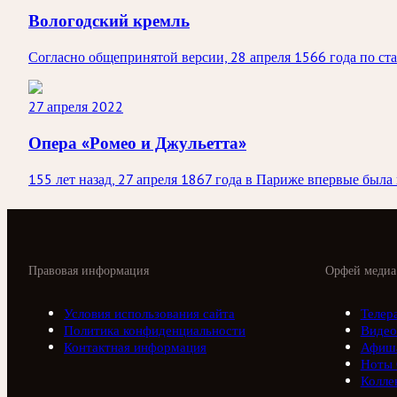
Вологодский кремль
Согласно общепринятой версии, 28 апреля 1566 года по ст
27 апреля 2022
Опера «Ромео и Джульетта»
155 лет назад, 27 апреля 1867 года в Париже впервые была
Правовая информация
Орфей медиа
Условия использования сайта
Телер
Политика конфиденциальности
Видео
Контактная информация
Афиш
Ноты
Колле