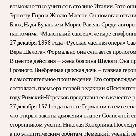
возможностью учиться в столице Италии. Зато они
Эрнесту Гиро и Жюлю Массне. Он помогал оттачи
Блох, Надя Буланже и Морис Равель. Среди автор
пантомима «Маленький савоец», четыре симфонии 
27 декабря 1898 года «Русская частная опера» С
Вера Шелога». Формально она считается прологом 
В центре действия — жена боярина Шелоги. Она при
Грозного. Внебрачная царская дочь — главная ге
в самостоятельное произведение. Его сопровождае
состоялась премьера первой редакции «Псковитянк
году Римский-Корсаков представил ее в качестве р
27 декабря 1571 года на юге Германии в семье со
что открыл законы движения планет Солнечной си
сторонником учения Николая Коперника. Последу
а по эллиптическим орбитам. Немецкий ученый ра