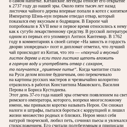
о самом напитке. Китайские легенды относят его открытие
к 2737 году до нашей эры. Около пяти тысяч лет назад
листочки чайного дерева впервые попали в котел с кипятко
Император Шэнь-нун первым отведал отвар, который
показался ему вкусным и бодрящим. В Европе чай
попробовали в XVII веке и первое время относились к нему
как к сугубо лекарственному средству. В русской литератур
одним из первых его упомянул Антиох Кантемир. В 1762
году в комментариях к своей сатире «На зависть и гордость
дворян зловредных» поэт и дипломат отметил, что лучший
чай происходит из Китая, что это —
«пахучий и вкусный
листок дерева и если того листика щепоть вложить
в горячую воду и употреблять отвар с сахаром,
то получается „приятное питье“.
Когда чаепитие стало
на Руси делом вполне будничным, оно перекочевало
на картины русских мастеров и чрезвычайно колоритно
отразилось в работах Константина Маковского, Василия
Перова и Бориса Кустодиева.
Этот день 37-го года нашей эры отмечен появлением на све
римского императора, которого, вопреки многосложному
имени, мы привыкли коротко называть Нерон. Он снижал
налоги и штрафы, пытался бороться с коррупцией и лишил
жизни множество родных и близких. Нерон мнил себя
натурой творческой, любил петь, сочинял пьесы и увлекалс
стихосложением. Его считали полубезумным и приписали