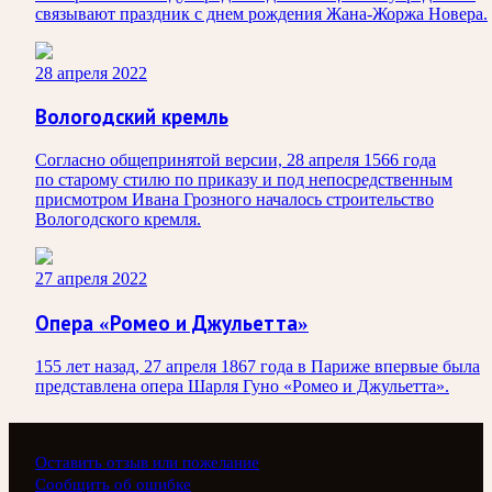
связывают праздник с днем рождения Жана-Жоржа Новера.
28 апреля 2022
Вологодский кремль
Согласно общепринятой версии, 28 апреля 1566 года
по старому стилю по приказу и под непосредственным
присмотром Ивана Грозного началось строительство
Вологодского кремля.
27 апреля 2022
Опера «Ромео и Джульетта»
155 лет назад, 27 апреля 1867 года в Париже впервые была
представлена опера Шарля Гуно «Ромео и Джульетта».
Оставить отзыв или пожелание
Сообщить об ошибке