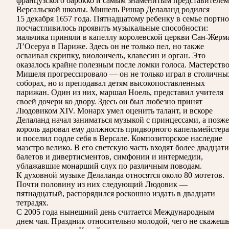
французского барокко и самым знаменитым представителем
Версальской школы. Мишель Ришар Делаланд родился
15 декабря 1657 года. Пятнадцатому ребенку в семье портн
посчастливилось проявить музыкальные способности:
мальчика приняли в капеллу королевской церкви Сан-Жерм
Л’Осеруа в Париже. Здесь он не только пел, но также
осваивал скрипку, виолончель, клавесин и орган. Это
оказалось крайне полезным после ломки голоса. Мастерств
Мишеля прогрессировало — он не только играл в столичны
соборах, но и преподавал детям высокопоставленных
парижан. Один из них, маршал Ноель, представил учителя
своей дочери ко двору. Здесь он был любезно принят
Людовиком XIV. Монарх умел оценить талант, и вскоре
Делаланд начал заниматься музыкой с принцессами, а позже
король даровал ему должность придворного капельмейстера
и поселил подле себя в Версале. Композиторское наследие
маэстро велико. В его светскую часть входят более двадцати
балетов и дивертисментов, симфонии и интермедии,
ублажавшие монарший слух по различным поводам.
К духовной музыке Делаланда относятся около 80 мотетов.
Почти половину из них следующий Людовик —
пятнадцатый, распорядился роскошно издать в двадцати
тетрадях.
С 2005 года нынешний день считается Международным
днем чая. Праздник относительно молодой, чего не скажеш