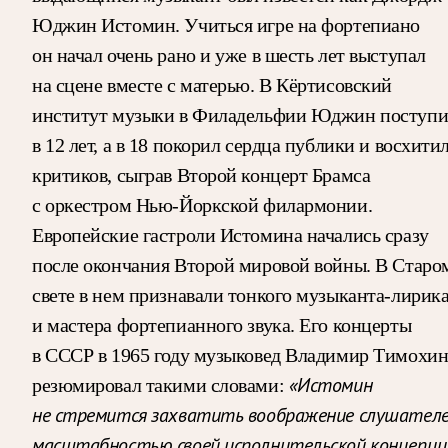
Юджин Истомин. Учиться игре на фортепиано
он начал очень рано и уже в шесть лет выступал
на сцене вместе с матерью. В Кёртисовский
институт музыки в Филадельфии Юджин поступи
в 12 лет, а в 18 покорил сердца публики и восхити
критиков, сыграв Второй концерт Брамса
с оркестром Нью-Йоркской филармонии.
Европейские гастроли Истомина начались сразу
после окончания Второй мировой войны. В Старо
свете в нем признавали тонкого музыканта-лирик
и мастера фортепианного звука. Его концерты
в СССР в 1965 году музыковед Владимир Тимохи
«Истомин
резюмировал такими словами:
не стремится захватить воображение слушател
масштабностью своей исполнительской концепци