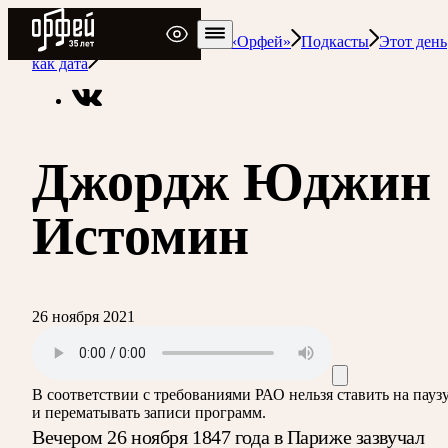
Радио Орфей
Радио классической музыки «Орфей»
Подкасты
Этот день
как дата
Джордж Юджин
Истомин
26 ноября 2021
В соответствии с требованиями
РАО
нельзя ставить на пауз
и перематывать записи программ.
Вечером 26 ноября 1847 года в Париже зазвучал