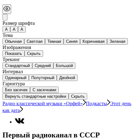
Размер шрифта
А
A
A
Тема
Обычная
Светлая
Темная
Синяя
Коричневая
Зеленая
Изображения
Показать
Скрыть
Трекинг
Стандартный
Средний
Большой
Интервал
Одинарный
Полуторный
Двойной
Гарнитура
Без засечек
С засечками
Вернуть стандартные настройки
Скрыть
Радио классической музыки «Орфей»
Подкасты
Этот день
как дата
Первый радиоканал в СССР