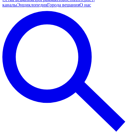
каналы
Энциклопедия
Города вещания
О нас