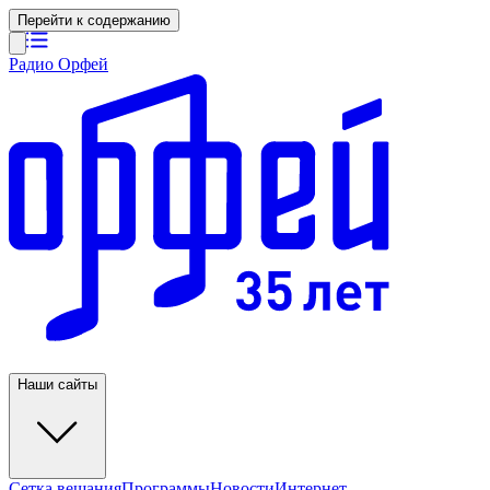
Перейти к содержанию
Радио Орфей
Наши сайты
Сетка вещания
Программы
Новости
Интернет-