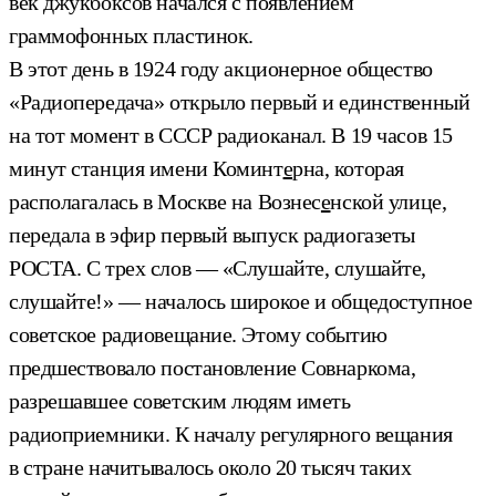
век джукбоксов начался с появлением
граммофонных пластинок.
В этот день в 1924 году акционерное общество
«Радиопередача» открыло первый и единственный
на тот момент в СССР радиоканал. В 19 часов 15
минут станция имени Коминт
е
рна, которая
располагалась в Москве на Вознес
е
нской улице,
передала в эфир первый выпуск радиогазеты
РОСТА. С трех слов — «Слушайте, слушайте,
слушайте!» — началось широкое и общедоступное
советское радиовещание. Этому событию
предшествовало постановление Совнаркома,
разрешавшее советским людям иметь
радиоприемники. К началу регулярного вещания
в стране начитывалось около 20 тысяч таких