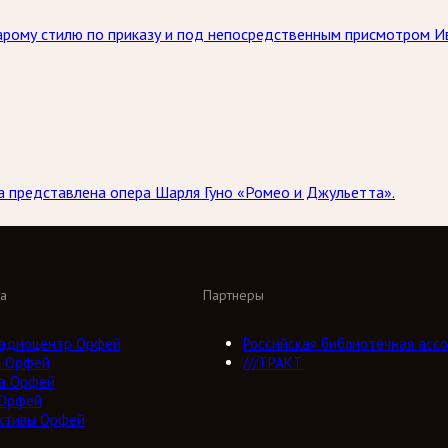
тарому стилю по приказу и под непосредственным присмотром И
ла представлена опера Шарля Гуно «Ромео и Джульетта».
а
Партнеры
адиоцентр Орфей
Российская библиотечная ассо
о Орфей
///ТРАКТ
а Орфей
 Орфей
ктивы Орфей