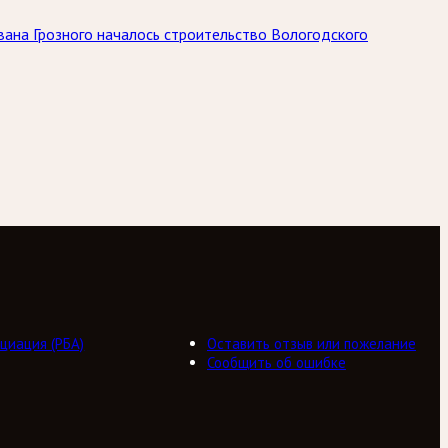
вана Грозного началось строительство Вологодского
циация (РБА)
Оставить отзыв или пожелание
Сообщить об ошибке