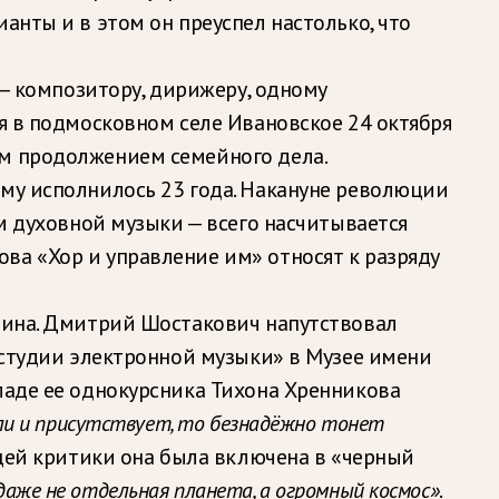
анты и в этом он преуспел настолько, что
 — композитору, дирижеру, одному
ся в подмосковном селе Ивановское 24 октября
ым продолжением семейного дела.
ему исполнилось 23 года. Накануне революции
ем духовной музыки — всего насчитывается
ва «Хор и управление им» относят к разряду
алина. Дмитрий Шостакович напутствовал
 студии электронной музыки» в Музее имени
ладе ее однокурсника Тихона Хренникова
ли и присутствует, то безнадёжно тонет
щей критики она была включена в «черный
даже не отдельная планета, а огромный космос»
.