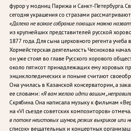
фурор у модниц Парижа и Санкт-Петербурга. Св
сегодня украшения со стразами рассматривают
«Далеко не всякое собрание поющих можно назват
из крупнейших представителей русской хоровой
1877 года. Для сына церковного регента учеб
Хормейстерская деятельность Чеснокова начал
он уже стоял во главе Русского хорового обще
около пятисот принадлежащих ему хоровых про
энциклопедических и поныне считают своеоб
Она училась в Казанской консерватории, а за
ее словами:
«Я вам желаю идти вашим „неправил
Скрябина. Она написала музыку к фильмам «Ве
на «VI съезде советских композиторов» отмеча
в потоке неистовых шумов, резких выкриков или
список» вещательных и концертных организаци