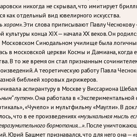
аровски никогда не скрывал, что имитирует брилли
ся как отдельный вид ювелирного искусства.
ь хором»
. Эти слова приписывают Павлу Чеснокову
 культуры конца XIX — начала XX веков. Он родил
а в Московском Синодальном училище была логичн
ась в московской церкви Космы и Дамиана, когда 
ства. В то же время он стал признанным сочинител
изведений. А теоретическую работу Павла Чесноко
разной библией хоровых дирижеров.
канчивала аспирантуру в Москве у Виссариона Шеб
ьным“ путем»
. Она работала в «Экспериментальной
ртикаль», «Чучело» и мультфильму «Маугли». В док
лось, что в ее произведениях
«музыкальная мысль ес
 невразумительного бормотания…»
. После уничтожаю
й. Юрий Башмет признавался, что для него она —
«