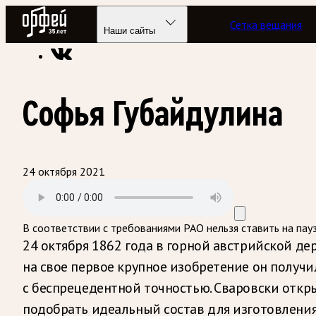
Радио Орфей
Сетка вещания
Радио классической музыки «Орфей»
Подкасты
Этот ден
Наши сайты
Софья Губайдулина
24 октября 2021
В соответствии с требованиями
РАО
нельзя ставить на пау
24 октября 1862 года в горной австрийской д
на свое первое крупное изобретение он получ
с беспрецедентной точностью. Сваровски откр
подобрать идеальный состав для изготовлени