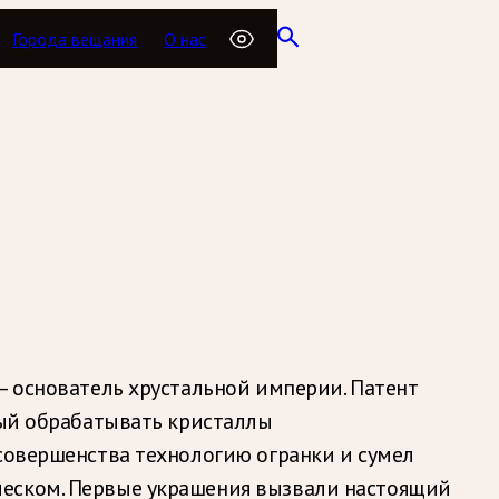
Города вещания
О нас
— основатель хрустальной империи. Патент
ный обрабатывать кристаллы
 совершенства технологию огранки и сумел
леском. Первые украшения вызвали настоящий