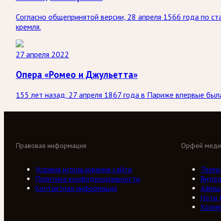
Согласно общепринятой версии, 28 апреля 1566 года по с
кремля.
27 апреля 2022
Опера «Ромео и Джульетта»
155 лет назад, 27 апреля 1867 года в Париже впервые бы
Правовая информация
Орфей меди
Условия использования сайта
Телер
Политика конфиденциальности
Виде
Контактная информация
Афиш
Ноты
Колле