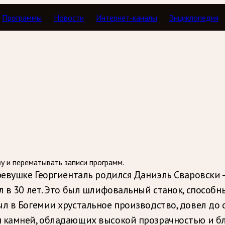
Программы
Новости
Интернет-каналы
Энциклопедия
ь как дата
зу и перематывать записи программ.
еревушке Георгиенталь родился Даниэль Сваровски 
ил в 30 лет. Это был шлифовальный станок, способ
ыл в Богемии хрустальное производство, довел до
я камней, обладающих высокой прозрачностью и б