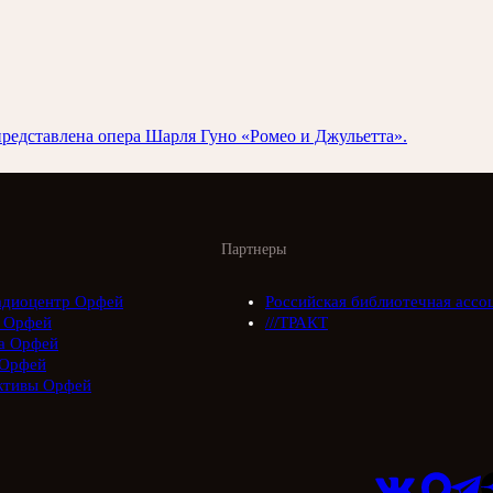
 представлена опера Шарля Гуно «Ромео и Джульетта».
Партнеры
адиоцентр Орфей
Российская библиотечная ассо
 Орфей
///ТРАКТ
а Орфей
Орфей
ктивы Орфей