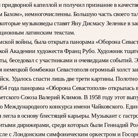
л придворной капеллой и получил признание в качеств
м Бахом», немногочисленны. Большую часть своего тал
которые музыковеды ставят Яну Дисмасу Зеленке в зас
диционным латинским текстам.
ымской войны, была открыта панорама «Оборона Севас
ской Академии художеств Франц Рубо. Художник тщат
ты, беседовал с участниками и очевидцами событий. Э
мя немецкой бомбежки Севастополя огромный холст за
йск. Удалось спасти лишь две трети картины. Полотн
1954 года панорама «Оборона Севастополя» открылась в
ветского Союза Валерий Климов. В 1958 году этот вы
го Международного конкурса имени Чайковского. Еди
легла в основу блестящей карьеры. Музыкант с гастро
нитыми дирижерами, среди которых были Геннадий Ро
исле с Лондонским симфоническим оркестром и Госор