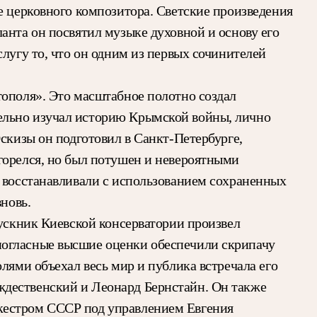
е церковного композитора. Светские произведения
анта он посвятил музыке духовной и основу его
лугу то, что он одним из первых сочинителей
тополя». Это масштабное полотно создал
ельно изучал историю Крымской войны, лично
скизы он подготовил в Санкт-Петербурге,
горелся, но был потушен и невероятными
о восстанавливали с использованием сохраненных
новь.
пускник Киевской консерватории произвел
ногласные высшие оценки обеспечили скрипачу
лями объехал весь мир и публика встречала его
ждественский и Леонард Бернстайн. Он также
кестром СССР под управлением Евгения