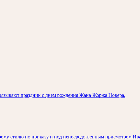
связывают праздник с днем рождения Жана-Жоржа Новера.
арому стилю по приказу и под непосредственным присмотром Ива