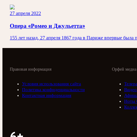
27 апреля 2022
Опера «Ромео и Джульетта»
155 лет назад, 27 апреля 1867 года в Париже впервые была
Правовая информация
Орфей медиа
Условия использования сайта
Телер
Политика конфиденциальности
Видео
Контактная информация
Афиш
Ноты 
Колле
6+