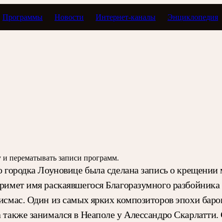
Программы
Новости
Интернет-каналы
Энциклопедия
 как дата
зу и перематывать записи программ.
го городка Лоуновице была сделана запись о крещении 
примет имя раскаявшегося Благоразумного разбойника 
Дисмас. Один из самых ярких композиторов эпохи барок
а также занимался в Неаполе у Алессандро Скарлатти. 