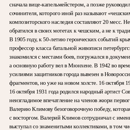
сначала вице-капельмейстером, а позже руководи
сочинителя, которого иной раз называют «чешски
композиторского наследия составляют 20 месс. Не
обратился в своих мотетах к чешским, а не к тра
В 1905 году, к 50-летию героических событий кр
профессор класса батальной живописи петербург
знакомился с местами боев, погружался в докумен
а основную работу вел в Мюнхене. В 1942 во вре
усилиями защитников города вывезен в Новоросси
фрагментов, но уже на новом холсте. 16 октября 
16 октября 1931 года родился народный артист Со
неизгладимое впечатление на членов жюри перво
Валерию Климову безоговорочную победу, которая 
с восторгом. Валерий Климов сотрудничал с име
выступал со знаменитыми коллективами, в том ч