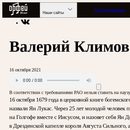
Радио Орфей
Сетка вещания
Радио классической музыки «Орфей»
Подкасты
Этот день
Наши сайты
Валерий Климов
16 октября 2021
В соответствии с требованиями
РАО
нельзя ставить на пау
16 октября 1679 года в церковной книге богемско
назвали Ян Лукас. Через 25 лет молодой человек 
на Голгофе вместе с Иисусом, и назовет себя Ян 
в Дрезденской капелле короля Августа Сильного, 