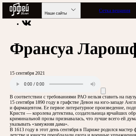
Радио Орфей
Сетка вещания
Радио классической музыки «Орфей»
Подкасты
Этот день
Наши сайты
Франсуа Ларош
15 сентября 2021
В соответствии с требованиями
РАО
нельзя ставить на пау
15 сентября 1890 году в графстве Девон на юго-западе Ан
и фармацевтом. Ее первое литературное произведение, подп
Кристи — королева детектива, создательница ярчайших обра
криминальной прозы признавалась, что лучше всего ей дум
указывать «замужняя дама».
В 1613 году в этот день сентября в Париже родился масте
детстве и юности преобладали охота и военные упражнения