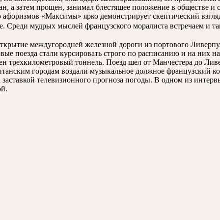
ан, а затем прощен, занимал блестящее положение в обществе и
о афоризмов «Максимы» ярко демонстрирует скептический взгля
е. Среди мудрых мыслей французского моралиста встречаем и та
е открытие междугородней железной дороги из портового Ливерп
ервые поезда стали курсировать строго по расписанию и на них 
жен трехкилометровый тоннель. Поезд шел от Манчестера до Лив
ританским городам воздали музыкальное должное французский к
ла заставкой телевизионного прогноза погоды. В одном из интер
ой.