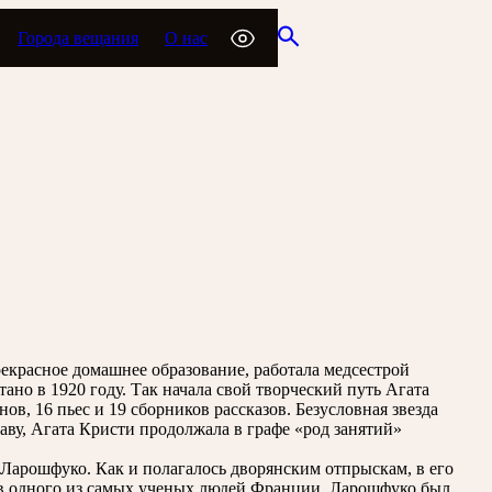
Города вещания
О нас
рекрасное домашнее образование, работала медсестрой
но в 1920 году. Так начала свой творческий путь Агата
в, 16 пьес и 19 сборников рассказов. Безусловная звезда
аву, Агата Кристи продолжала в графе «род занятий»
 Ларошфуко. Как и полагалось дворянским отпрыскам, в его
я в одного из самых ученых людей Франции. Ларошфуко был