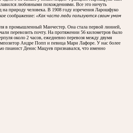
 славился любовными похождениями. Все это ничуть
д на природу человека. В 1908 году изречения Ларошфуко
кое соображение:
«Как часто люди пользуются своим умом
уля в промышленный Манчестер. Она стала первой линией,
начали перевозить почту. На протяжении 56 километров было
ерпуля около 2 часов, ежедневно перевозя между двумя
омпозитор Андре Попп и певица Мари Лафоре. У нас более
вью пианист Денис Мацуев признавался, что именно