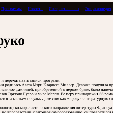
Программы
Новости
Интернет-каналы
Энциклопедия
 как дата
фуко
зу и перематывать записи программ.
глии родилась Агата Мэри Кларисса Миллер. Девочка получила п
исанное фамилией, приобретенной в первом браке, было напечата
зов Эркюля Пуаро и мисс Марпл. Ее перу принадлежит 66 романо
ается за мытьем посуды. Даже снискав мировую литературную сл
р философско-моралистического направления литературы Франсуа
, но впоследствии, благодаря самообразованию, он превратилс