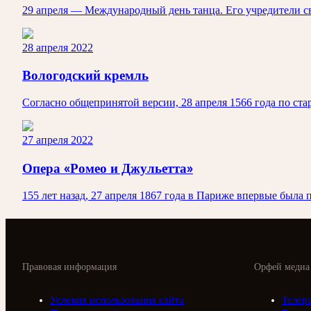
29 апреля — Международный день танца. Его учредители 
28 апреля 2022
Вологодский кремль
Согласно общепринятой версии, 28 апреля 1566 года по ст
27 апреля 2022
Опера «Ромео и Джульетта»
155 лет назад, 27 апреля 1867 года в Париже впервые была
Правовая информация
Орфей медиа
Условия использования сайта
Телер