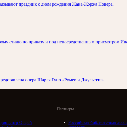
связывают праздник с днем рождения Жана-Жоржа Новера.
арому стилю по приказу и под непосредственным присмотром Ива
 представлена опера Шарля Гуно «Ромео и Джульетта».
Партнеры
адиоцентр Орфей
Российская библиотечная ассо