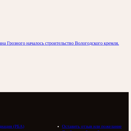
на Грозного началось строительство Вологодского кремля.
циация (РБА)
Оставить отзыв или пожелание