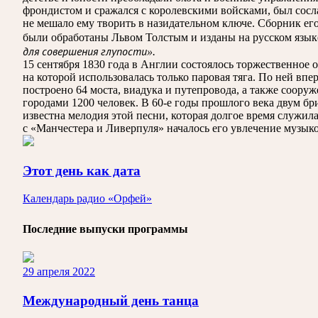
фрондистом и сражался с королевскими войсками, был сосл
не мешало ему творить в назидательном ключе. Сборник ег
были обработаны Львом Толстым и изданы на русском язык
для совершения глупости».
15 сентября 1830 года в Англии состоялось торжественно
на которой использовалась только паровая тяга. По ней вп
построено 64 моста, виадука и путепровода, а также соору
городами 1200 человек. В 60-е годы прошлого века двум б
известна мелодия этой песни, которая долгое время служи
с «Манчестера и Ливерпуля» началось его увлечение музык
Этот день как дата
Календарь радио «Орфей»
Последние выпуски программы
29 апреля 2022
Международный день танца