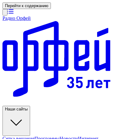
Перейти к содержанию
Радио Орфей
Наши сайты
Сетка вещания
Программы
Новости
Интернет-