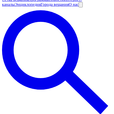
каналы
Энциклопедия
Города вещания
О нас