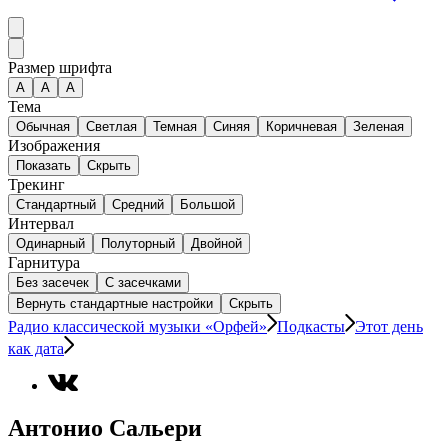
Размер шрифта
А
A
A
Тема
Обычная
Светлая
Темная
Синяя
Коричневая
Зеленая
Изображения
Показать
Скрыть
Трекинг
Стандартный
Средний
Большой
Интервал
Одинарный
Полуторный
Двойной
Гарнитура
Без засечек
С засечками
Вернуть стандартные настройки
Скрыть
Радио классической музыки «Орфей»
Подкасты
Этот день
как дата
Антонио Сальери