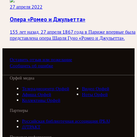
27 апреля 2022
Опера «Ромео и Джульетта»
155 лет назад, 27 апреля 1867 года в Париже впервые была
представлена опера Шарля Гуно «Ромео и Джульетта».
Оставить отзыв или пожелание
Сообщить об ошибке
Орфей медиа
Телерадиоцентр Орфей
Видео Орфей
Афиша Орфей
Ноты Орфей
Коллективы Орфей
Партнеры
Российская библиотечная ассоциация (РБА)
///ТРАКТ