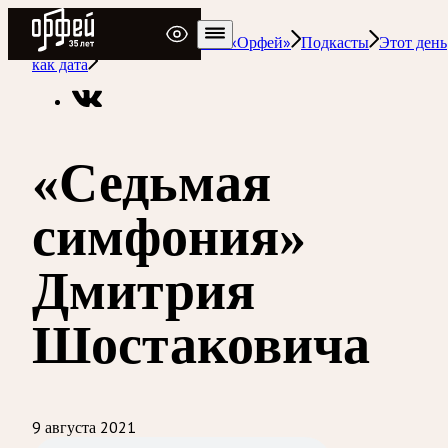
Радио Орфей
Радио классической музыки «Орфей»
Подкасты
Этот день
как дата
«Седьмая
симфония»
Дмитрия
Шостаковича
9 августа 2021