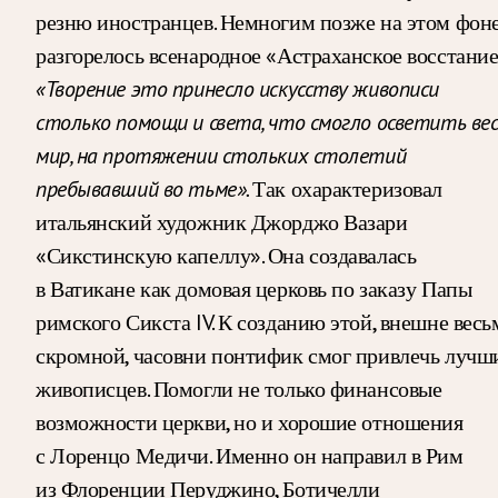
резню иностранцев. Немногим позже на этом фон
разгорелось всенародное «Астраханское восстание
«Творение это принесло искусству живописи
столько помощи и света, что смогло осветить ве
мир, на протяжении стольких столетий
пребывавший во тьме».
Так охарактеризовал
итальянский художник Джорджо Вазари
«Сикстинскую капеллу». Она создавалась
в Ватикане как домовая церковь по заказу Папы
римского Сикста IV. К созданию этой, внешне весь
скромной, часовни понтифик смог привлечь лучш
живописцев. Помогли не только финансовые
возможности церкви, но и хорошие отношения
с Лоренцо Медичи. Именно он направил в Рим
из Флоренции Перуджино, Ботичелли