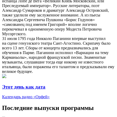
испанца Лопе де Вега «Великий Князь Московский, или
Преследуемый император». Русские литераторы, поэт
Александр Сумароков и драматург Александр Островский,
также уделили ему заслуженное внимание. А из пьесы
Александра Сергеевича Пушкина «Борис Годунов»
«самозванец под именем Григорий» вполне логично
перекочевал в одноименную оперу Модеста Петровича
Мусоргского.
31 июля 1795 года Никколо Паганини впервые выступил
на сцене генуэзского театра Сант-Агостино. Скрипачу было
всего 13 лет. Сборы от концерта предназначались для
обучения в Парме. Паганини исполнил «Вариации на тему
Карманьолы», народной французской песни. Знаменитые
музыканты, слушавшие тогда еще никому не известного
итальянца, были поражены его талантом и предсказывали ему
великое будущее.
Этот день как дата
Календарь радио «Орфей»
Последние выпуски программы