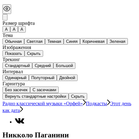
Размер шрифта
А
A
A
Тема
Обычная
Светлая
Темная
Синяя
Коричневая
Зеленая
Изображения
Показать
Скрыть
Трекинг
Стандартный
Средний
Большой
Интервал
Одинарный
Полуторный
Двойной
Гарнитура
Без засечек
С засечками
Вернуть стандартные настройки
Скрыть
Радио классической музыки «Орфей»
Подкасты
Этот день
как дата
Никколо Паганини