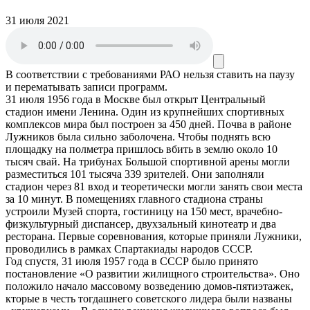
31 июля 2021
В соответствии с требованиями
РАО
нельзя ставить на паузу
и перематывать записи программ.
31 июля 1956 года в Москве был открыт Центральный
стадион имени Ленина. Один из крупнейших спортивных
комплексов мира был построен за 450 дней. Почва в районе
Лужников была сильно заболочена. Чтобы поднять всю
площадку на полметра пришлось вбить в землю около 10
тысяч свай. На трибунах Большой спортивной арены могли
разместиться 101 тысяча 339 зрителей. Они заполняли
стадион через 81 вход и теоретически могли занять свои места
за 10 минут. В помещениях главного стадиона страны
устроили Музей спорта, гостиницу на 150 мест, врачебно-
физкультурный диспансер, двухзальный кинотеатр и два
ресторана. Первые соревнования, которые приняли Лужники,
проводились в рамках Спартакиады народов СССР.
Год спустя, 31 июля 1957 года в СССР было принято
постановление «О развитии жилищного строительства». Оно
положило начало массовому возведению домов-пятиэтажек,
кторые в честь тогдашнего советского лидера были названы