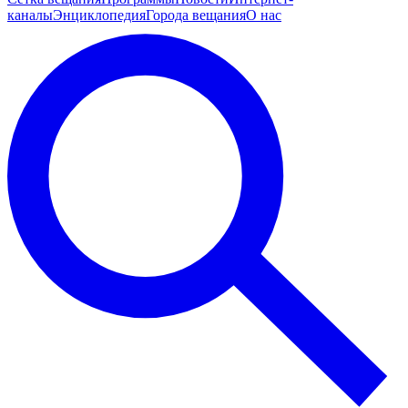
каналы
Энциклопедия
Города вещания
О нас