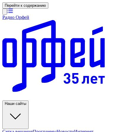
Перейти к содержанию
Радио Орфей
Наши сайты
Сетка вещания
Программы
Новости
Интернет-