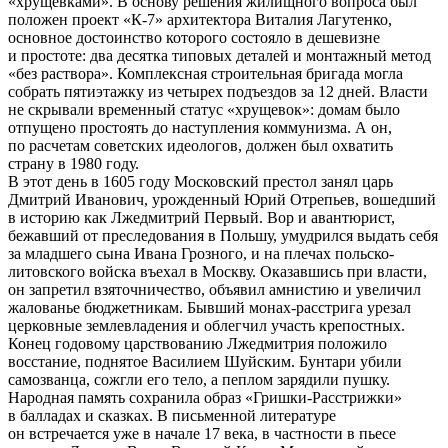
«хрущевками». В основу решения жилищного вопроса был
положен проект «К-7» архитектора Виталия Лагутенко,
основное достоинство которого состояло в дешевизне
и простоте: два десятка типовых деталей и монтажный метод
«без раствора». Комплексная строительная бригада могла
собрать пятиэтажку из четырех подъездов за 12 дней. Власти
не скрывали временный статус «хрущевок»: домам было
отпущено простоять до наступления коммунизма. А он,
по расчетам советских идеологов, должен был охватить
страну в 1980 году.
В этот день в 1605 году Московский престол занял царь
Дмитрий Иванович, урожденный Юрий Отрепьев, вошедший
в историю как Лжедмитрий Первый. Вор и авантюрист,
бежавший от преследования в Польшу, умудрился выдать себя
за младшего сына Ивана Грозного, и на плечах польско-
литовского войска въехал в Москву. Оказавшись при власти,
он запретил взяточничество, объявил амнистию и увеличил
жалованье бюджетникам. Бывший монах-расстрига урезал
церковные землевладения и облегчил участь крепостных.
Конец годовому царствованию Лжедмитрия положило
восстание, поднятое Василием Шуйским. Бунтари убили
самозванца, сожгли его тело, а пеплом зарядили пушку.
Народная память сохранила образ «Гришки-Расстрижки»
в балладах и сказках. В письменной литературе
он встречается уже в начале 17 века, в частности в пьесе