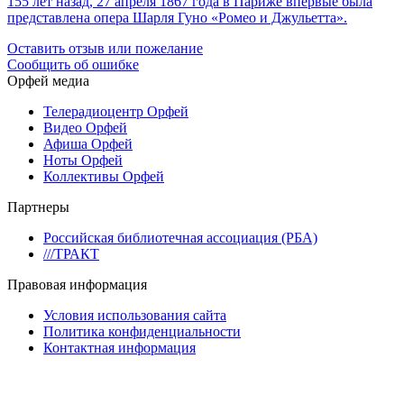
155 лет назад, 27 апреля 1867 года в Париже впервые была
представлена опера Шарля Гуно «Ромео и Джульетта».
Оставить отзыв или пожелание
Сообщить об ошибке
Орфей медиа
Телерадиоцентр Орфей
Видео Орфей
Афиша Орфей
Ноты Орфей
Коллективы Орфей
Партнеры
Российская библиотечная ассоциация (РБА)
///ТРАКТ
Правовая информация
Условия использования сайта
Политика конфиденциальности
Контактная информация