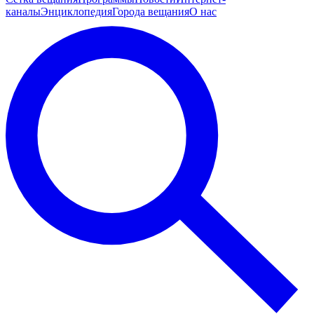
каналы
Энциклопедия
Города вещания
О нас