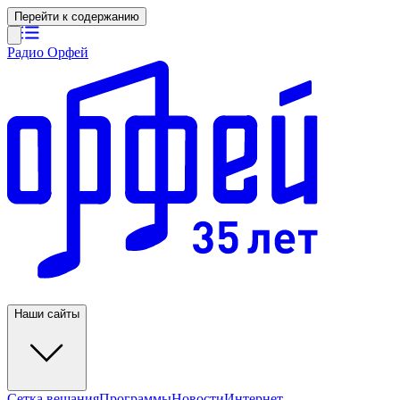
Перейти к содержанию
Радио Орфей
Наши сайты
Сетка вещания
Программы
Новости
Интернет-