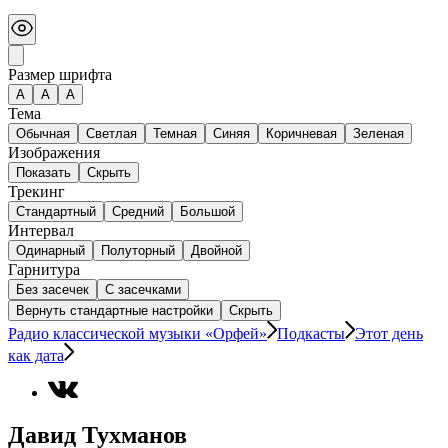
Размер шрифта
А
A
A
Тема
Обычная
Светлая
Темная
Синяя
Коричневая
Зеленая
Изображения
Показать
Скрыть
Трекинг
Стандартный
Средний
Большой
Интервал
Одинарный
Полуторный
Двойной
Гарнитура
Без засечек
С засечками
Вернуть стандартные настройки
Скрыть
Радио классической музыки «Орфей»
Подкасты
Этот день
как дата
Давид Тухманов