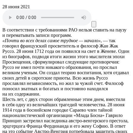
28 июня 2021
В соответствии с требованиями
РАО
нельзя ставить на паузу
и перематывать записи программ.
«Почти во всех делах самое трудное — начало»
, — так
говорил французский просветитель и философ Жан Жак
Руссо. 28 июня 1712 года он появился на свет в Женеве. Один
из биографов, подводя итоги жизни этого мыслителя эпохи
Просвещения, сформулировал следующие противоречия:
Руссо не имел почти никакого образования, но прослыл
великим ученым. Он создал теорию воспитания, хотя отдавал
своих детей в сиротские приюты. Всю жизнь Руссо
прославлял независимость, но жил за чужой счет. Философ
поносил знатных и богатых и постоянно находился
на их содержании.
Шесть лет, с двух сторон обрамленные этим днем, вместили
в себя одну из величайших трагедий человечества. 28 июня
1914 года в боснийском городке Сараево член тайной
националистической организации «Млада Босна» Гаврило
Принцип застрелил наследника австро-венгерского престола,
эрцгерцога Франца Фердинанда и его жену Софию. В ответ
на это событие Австро-Венгрия потребовала защитить своих