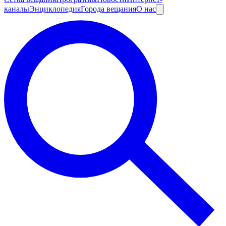
каналы
Энциклопедия
Города вещания
О нас