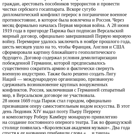
граждан, арестовать пособников террористов и провести
чистки сербского госаппарата. Вскоре сугубо
дипломатический конфликт перерос в пограничное военное
противостояние, в которое была вовлечена и Россия. Через
месяц формально началась Первая мировая война. А 28 июня
1919 года в пригороде Парижа был подписан Версальский
мирный договор, официально завершивший Первую мировую
войну. Перемирие удалось заключить в ноябре прошлого года,
шесть месяцев ушло на то, чтобы Франция, Англия и США
сформировали картину ближайшего геополитического
будущего. Договор содержал условия демилитаризации
побежденной Германии, которой предписывалось
существенно сократить армию и фактически свернуть
военную индустрию. Также было решено создать Лигу
Наций — международную организацию, призванную
сдерживать возникновение крупных вооруженных
конфликтов. Россия, заключившая с Германией сепаратный
мир, в Версальском договоре не участвовала.
28 июня 1669 года Париж стал городом, официально
признавшим оперу самостоятельным видом искусства. В этот
день Людовик XIV выдал поэту Пьеру Перрену
и композитору Роберу Камберу монаршую привилегию
на создание постоянного оперного театра. Так во французской
столице появилась «Королевская академия музыки». Два года
спустя к ее названию прибавили слова «… и танца»,