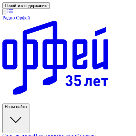
Перейти к содержанию
Радио Орфей
Наши сайты
Сетка вещания
Программы
Новости
Интернет-