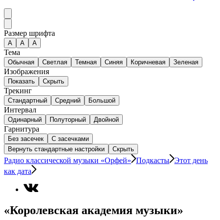
Размер шрифта
А
A
A
Тема
Обычная
Светлая
Темная
Синяя
Коричневая
Зеленая
Изображения
Показать
Скрыть
Трекинг
Стандартный
Средний
Большой
Интервал
Одинарный
Полуторный
Двойной
Гарнитура
Без засечек
С засечками
Вернуть стандартные настройки
Скрыть
Радио классической музыки «Орфей»
Подкасты
Этот день
как дата
«Королевская академия музыки»