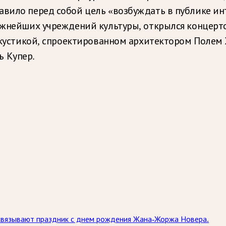
авило перед собой цель «возбуждать в публике ин
важнейших учреждений культуры, открылся концер
й акустикой, спроектированном архитектором Поле
 Купер.
связывают праздник с днем рождения Жана-Жоржа Новера.