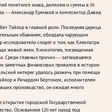
лей почетного знака, диплома и суммы в 10
ова — Александр Ермаков и композитор Давид
бет Тэйлор в главной роли. Последняя царица
зительным обаянием, обладала чарующим
р исследователи спорят о том, как Клеопатра
ощи живой змеи. Киноэпопея, посвященная
а. Среди главных причин — затянувшееся
ых заметных финансовых провалов в истории
ельский интерес удалось разжечь при помощи
Тэйлор и Ричардом Бёртоном, исполнителем
жавших производство, он ожидал много
ое открытие городской Государственной
тво. Основанное 120 лет назад под