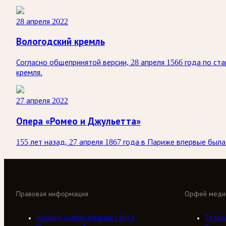
28 апреля 2022
Вологодский кремль
Согласно общепринятой версии, 28 апреля 1566 года по с
кремля.
27 апреля 2022
Опера «Ромео и Джульетта»
155 лет назад, 27 апреля 1867 года в Париже впервые был
Правовая информация
Орфей меди
Условия использования сайта
Телер