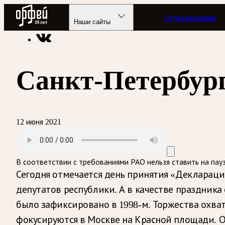
Радио Орфей
Сетка вещания
Радио классической музыки «Орфей»
Подкасты
Этот ден
Наши сайты
Санкт-Петербур
12 июня 2021
В соответствии с требованиями
РАО
нельзя ставить на пау
Сегодня отмечается день принятия «Декларации
депутатов республики. А в качестве праздника
было зафиксировано в 1998-м. Торжества охва
фокусируются в Москве на Красной площади. 