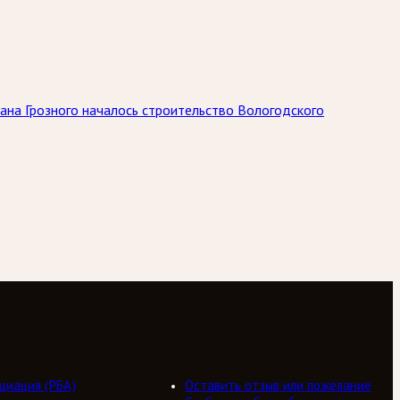
ана Грозного началось строительство Вологодского
циация (РБА)
Оставить отзыв или пожелание