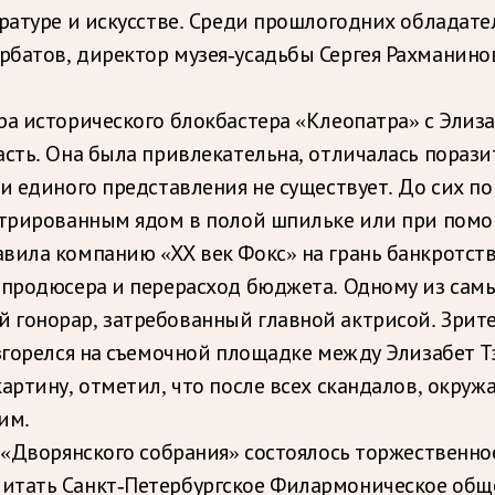
ратуре и искусстве. Среди прошлогодних обладате
рбатов, директор музея-усадьбы Сергея Рахманин
ра исторического блокбастера «Клеопатра» с Элиза
асть. Она была привлекательна, отличалась пора
и единого представления не существует. До сих по
ентрированным ядом в полой шпильке или при пом
вила компанию «ХХ век Фокс» на грань банкротств
е продюсера и перерасход бюджета. Одному из сам
 гонорар, затребованный главной актрисой. Зрит
азгорелся на съемочной площадке между Элизабет 
артину, отметил, что после всех скандалов, окру
им.
е «Дворянского собрания» состоялось торжественн
итать Санкт-Петербургское Филармоническое общес