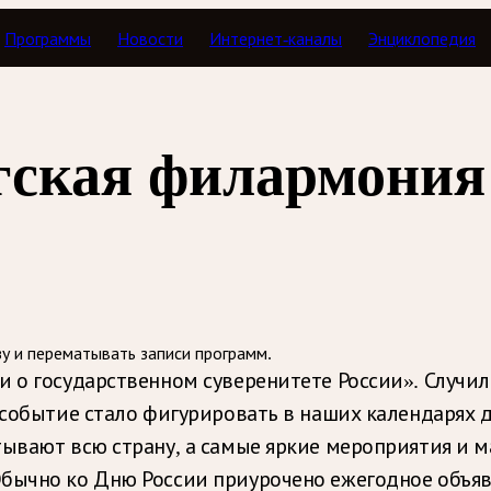
Программы
Новости
Интернет-каналы
Энциклопедия
ь как дата
гская филармония
зу и перематывать записи программ.
 о государственном суверенитете России». Случило
 событие стало фигурировать в наших календарях д
тывают всю страну, а самые яркие мероприятия и
Обычно ко Дню России приурочено ежегодное объя