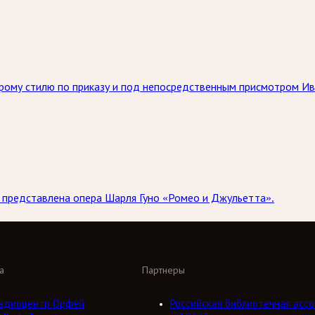
тарому стилю по приказу и под непосредственным присмотром Ив
а представлена опера Шарля Гуно «Ромео и Джульетта».
а
Партнеры
адиоцентр Орфей
Российская библиотечная ассо